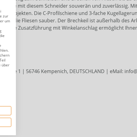
rn Sie mit diesem Schneider souverän und zuverlässig. Mit 
i
liesenprojekten. Die C-Profilschiene und 3-fache Kugellageru
e zur
 Sie die Fliesen sauber. Der Brechkeil ist außerhalb des Ar
der um
en. Eine Zusatzführung mit Winkelanschlag ermöglicht Ihnen
g
die
e
ählen.
ichern
Teil
e über
ffstraße 1 | 56746 Kempenich, DEUTSCHLAND | eMail: info@w