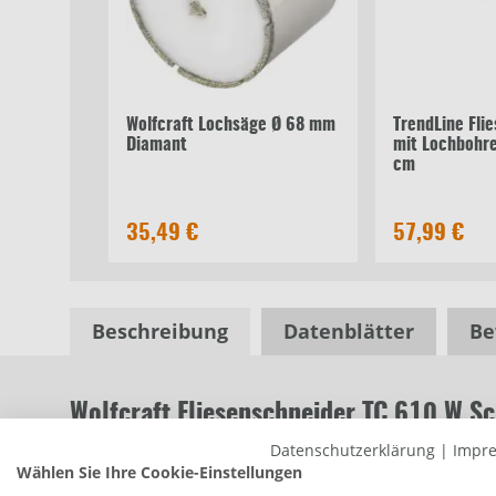
Wolfcraft Lochsäge Ø 68 mm
TrendLine Fli
Diamant
mit Lochbohr
cm
35,49 €
57,99 €
Beschreibung
Datenblätter
Be
Wolfcraft Fliesenschneider TC 610 W S
Produktnummer:
0760352098
Datenschutzerklärung
|
Impr
Wählen Sie Ihre Cookie-Einstellungen
Der Fliesenschneider TC 610 W ist Ihr zuverlässig