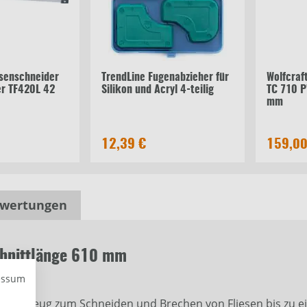
esenschneider
TrendLine Fugenabzieher für
Wolfcraf
er TF420L 42
Silikon und Acryl 4-teilig
TC 710 P
mm
12,39 €
159,00
wertungen
chnittlänge 610 mm
essum
es Werkzeug zum Schneiden und Brechen von Fliesen bis zu 