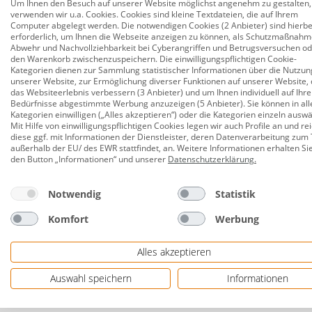
Um Ihnen den Besuch auf unserer Website möglichst angenehm zu gestalten,
von 3-10 mm. Anspruchsvolle Fliesenprojekte meiste
verwenden wir u.a. Cookies. Cookies sind kleine Textdateien, die auf Ihrem
Computer abgelegt werden. Die notwendigen Cookies (2 Anbieter) sind hierbe
zuverlässiger und langlebiger Begleiter bei allen F
erforderlich, um Ihnen die Webseite anzeigen zu können, als Schutzmaßnahm
Arbeiten. Über dem integrierten Metallkegel brechen
Abwehr und Nachvollziehbarkeit bei Cyberangriffen und Betrugsversuchen o
den Warenkorb zwischenzuspeichern. Die einwilligungspflichtigen Cookie-
Fliese auf der Grundplatte ungehindert positionier
Kategorien dienen zur Sammlung statistischer Informationen über die Nutzun
unserer Website, zur Ermöglichung diverser Funktionen auf unserer Website, 
Geeignet für Fliesendurchmesser: 610 mm
das Websiteerlebnis verbessern (3 Anbieter) und um Ihnen individuell auf Ihre
Bedürfnisse abgestimmte Werbung anzuzeigen (5 Anbieter). Sie können in all
maximale Fliesendicke: 3-10 mm
Kategorien einwilligen („Alles akzeptieren“) oder die Kategorien einzeln ausw
Mit Hilfe von einwilligungspflichtigen Cookies legen wir auch Profile an und re
Artikel Maße: 250 x 795 x 120 mm
diese ggf. mit Informationen der Dienstleister, deren Datenverarbeitung zum 
außerhalb der EU/ des EWR stattfindet, an. Weitere Informationen erhalten Si
den Button „Informationen“ und unserer
Datenschutzerklärung
.
Herstellerinformationen: Wolfcraft GmbH | Wol
Notwendig
Statistik
Komfort
Werbung
Alles akzeptieren
Auswahl speichern
Informationen