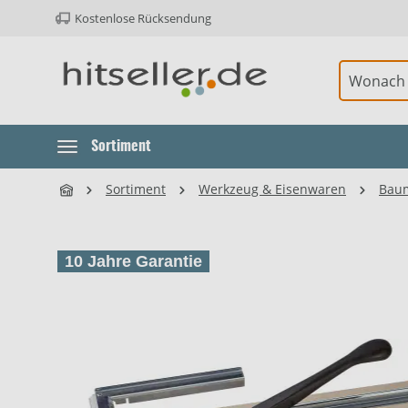
Kostenlose Rücksendung
ur Hauptnavigation springen
Element überspringen
Element überspringen
Sortiment
Sortiment
Werkzeug & Eisenwaren
Baum
10 Jahre Garantie