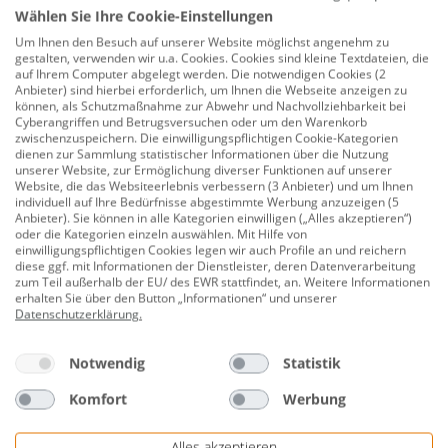
Spannweite 20 mm, 1 Stück
Wählen Sie Ihre Cookie-Einstellungen
Produktnummer:
0760300252
Um Ihnen den Besuch auf unserer Website möglichst angenehm zu
gestalten, verwenden wir u.a. Cookies. Cookies sind kleine Textdateien, die
bewegliche Spannbacken
auf Ihrem Computer abgelegt werden. Die notwendigen Cookies (2
Anbieter) sind hierbei erforderlich, um Ihnen die Webseite anzeigen zu
Spannweite: 20 mm
können, als Schutzmaßnahme zur Abwehr und Nachvollziehbarkeit bei
Cyberangriffen und Betrugsversuchen oder um den Warenkorb
Farbe: blau
zwischenzuspeichern. Die einwilligungspflichtigen Cookie-Kategorien
dienen zur Sammlung statistischer Informationen über die Nutzung
universell einsetzbar, besonders für den Modellbau
unserer Website, zur Ermöglichung diverser Funktionen auf unserer
Website, die das Websiteerlebnis verbessern (3 Anbieter) und um Ihnen
geeignet
individuell auf Ihre Bedürfnisse abgestimmte Werbung anzuzeigen (5
Anbieter). Sie können in alle Kategorien einwilligen („Alles akzeptieren“)
Inhalt: 1 Stück
oder die Kategorien einzeln auswählen. Mit Hilfe von
einwilligungspflichtigen Cookies legen wir auch Profile an und reichern
Herstellerinformationen: Wolfcraft GmbH |
diese ggf. mit Informationen der Dienstleister, deren Datenverarbeitung
zum Teil außerhalb der EU/ des EWR stattfindet, an. Weitere Informationen
Wolffstraße 1 | 56746 Kempenich, DEUTSCHLAND |
erhalten Sie über den Button „Informationen“ und unserer
eMail: info@wolfcraft.com | Herstellernr. 3425000
Datenschutzerklärung
.
Notwendig
Statistik
Bewertungen
Komfort
Werbung
Alles akzeptieren