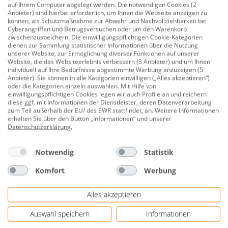
auf Ihrem Computer abgelegt werden. Die notwendigen Cookies (2
Produktnummer:
0688100816
Anbieter) sind hierbei erforderlich, um Ihnen die Webseite anzeigen zu
können, als Schutzmaßnahme zur Abwehr und Nachvollziehbarkeit bei
Zimmerpflanzen Dünger - Zimmerpflanzen richtig
Cyberangriffen und Betrugsversuchen oder um den Warenkorb
zwischenzuspeichern. Die einwilligungspflichtigen Cookie-Kategorien
pflegen und düngen Der Westland Zimmerpflanzen
dienen zur Sammlung statistischer Informationen über die Nutzung
Dünger sorgt für die optimale Nährstoffversorgung
unserer Website, zur Ermöglichung diverser Funktionen auf unserer
Website, die das Websiteerlebnis verbessern (3 Anbieter) und um Ihnen
der Pflanzen. Diese ausgewogene Mischung enthält
individuell auf Ihre Bedürfnisse abgestimmte Werbung anzuzeigen (5
eine speziell auf die Bedürfnisse Ihrer Zimmerpflanzen
Anbieter). Sie können in alle Kategorien einwilligen („Alles akzeptieren“)
oder die Kategorien einzeln auswählen. Mit Hilfe von
abgestimmte Kombination aus Nährstoffen und
einwilligungspflichtigen Cookies legen wir auch Profile an und reichern
Spurenelementen. Diese fördert gesundes und
diese ggf. mit Informationen der Dienstleister, deren Datenverarbeitung
zum Teil außerhalb der EU/ des EWR stattfindet, an. Weitere Informationen
kräftiges Wachstum, sattgrüne Blätter und üppige
erhalten Sie über den Button „Informationen“ und unserer
Blüten. Zusammen mit der Westland Zimmerpflanzen
Datenschutzerklärung
.
Erde und dem Westland Gießanzeiger, der Ihnen den
exakt richtigen Gießzeitpunkt anzeigt, sind Ihre
Notwendig
Statistik
Zimmerpflanzen rundum versorgt.
Komfort
Werbung
Düngerkonzentrat mit Dosierspender
Alles akzeptieren
Ausgewogene Nährstoff-Formel
Auswahl speichern
Informationen
Liefert alle lebenswichtigen Nährstoffe und