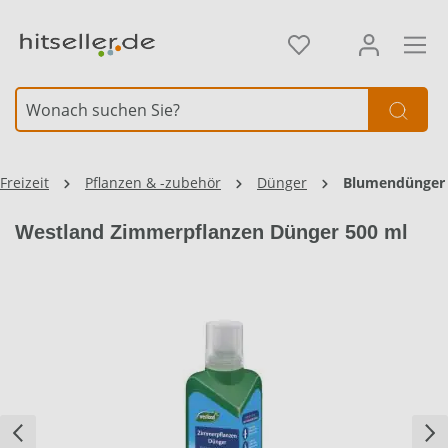
alt springen
Element überspringen
Freizeit
Pflanzen & -zubehör
Dünger
Blumendünger
Westland Zimmerpflanzen Dünger 500 ml