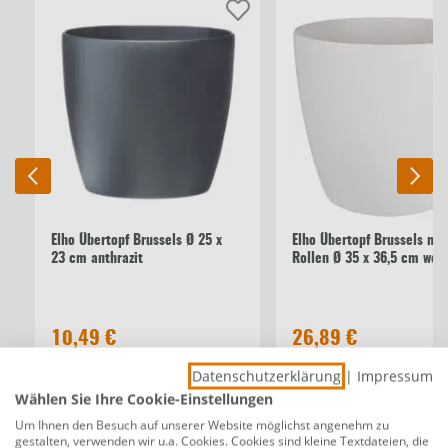
Elho Übertopf Brussels Ø 25 x
Elho Übertopf Brussels mit
23 cm anthrazit
Rollen Ø 35 x 36,5 cm wei
10,49 €
26,89 €
Datenschutzerklärung
|
Impressum
Wählen Sie Ihre Cookie-Einstellungen
Beschreibung
Um Ihnen den Besuch auf unserer Website möglichst angenehm zu
Westland Zimmerpflanzen Dünger 500 ml
gestalten, verwenden wir u.a. Cookies. Cookies sind kleine Textdateien, die