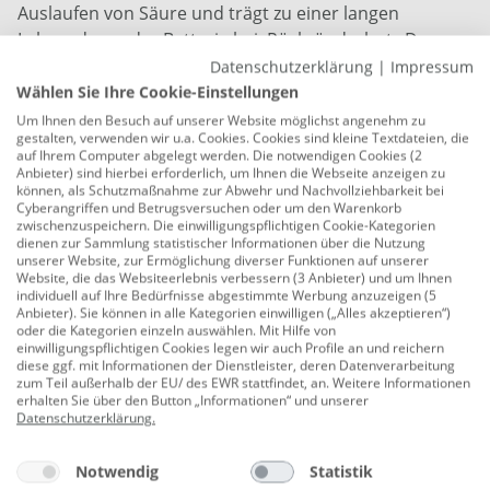
Auslaufen von Säure und trägt zu einer langen
Lebensdauer der Batterie bei. Rückzündschutz Der
Rückzündschutz schützt die Batterie vor Funken und
Datenschutzerklärung
|
Impressum
Flammen. Zellenverbinder Die direkte Verbindung der
Wählen Sie Ihre Cookie-Einstellungen
einzelnen Batteriezellen, direkt über den Plattensätzen,
Um Ihnen den Besuch auf unserer Website möglichst angenehm zu
gestalten, verwenden wir u.a. Cookies. Cookies sind kleine Textdateien, die
ermöglicht einen kurzen "Stromweg" und steigert die
auf Ihrem Computer abgelegt werden. Die notwendigen Cookies (2
Startkraft. Spezielles Gitterdesign Konstruiert für
Anbieter) sind hierbei erforderlich, um Ihnen die Webseite anzeigen zu
können, als Schutzmaßnahme zur Abwehr und Nachvollziehbarkeit bei
optimale Leitfähigkeit und hohe Vibrationsfähigkeit -
Cyberangriffen und Betrugsversuchen oder um den Warenkorb
wichtig bei Fahrten im Gelände. Besonders stabiles
zwischenzuspeichern. Die einwilligungspflichtigen Cookie-Kategorien
dienen zur Sammlung statistischer Informationen über die Nutzung
Material für Kasten und Deckel Der spezielle öl- und
unserer Website, zur Ermöglichung diverser Funktionen auf unserer
säurefeste Kunststoff schützt zuverlässig vor extremen
Website, die das Websiteerlebnis verbessern (3 Anbieter) und um Ihnen
individuell auf Ihre Bedürfnisse abgestimmte Werbung anzuzeigen (5
Temperaturen. Absorbent Glass Mat (AGM) Das
Anbieter). Sie können in alle Kategorien einwilligen („Alles akzeptieren“)
spezielle Glasvlies (AGM - Absorbent Glass Mat) nimmt
oder die Kategorien einzeln auswählen. Mit Hilfe von
einwilligungspflichtigen Cookies legen wir auch Profile an und reichern
die Säure in der Batterie vollständig auf und sorgt für
diese ggf. mit Informationen der Dienstleister, deren Datenverarbeitung
hohe Zyklenfestigkeit. Dadurch kann die Batterie
zum Teil außerhalb der EU/ des EWR stattfindet, an. Weitere Informationen
erhalten Sie über den Button „Informationen“ und unserer
wiederholt ohne Leistungsverlust be- und entladen
Datenschutzerklärung
.
werden
Notwendig
Statistik
werksseitig aktiviert - mit Präzision gefüllt, geladen