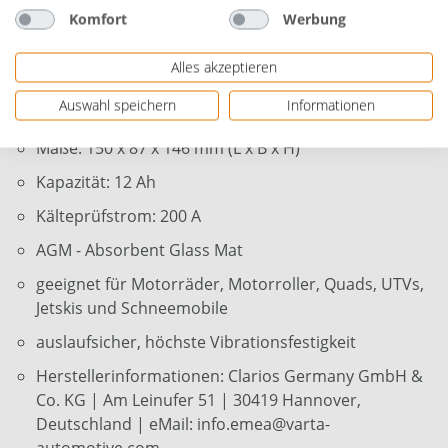
und dauerversiegelt
Komfort
Werbung
längere Lebensdauer als konventionelle Batterien
Alles akzeptieren
geringe Selbstentladung
Auswahl speichern
Informationen
absolut wartungsfrei
Maße: 150 x 87 x 146 mm (L x B x H)
Kapazität: 12 Ah
Kälteprüfstrom: 200 A
AGM - Absorbent Glass Mat
geeignet für Motorräder, Motorroller, Quads, UTVs,
Jetskis und Schneemobile
auslaufsicher, höchste Vibrationsfestigkeit
Herstellerinformationen: Clarios Germany GmbH &
Co. KG | Am Leinufer 51 | 30419 Hannover,
Deutschland | eMail: info.emea@varta-