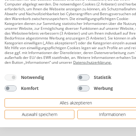
Computer abgelegt werden. Die notwendigen Cookies (2 Anbieter) sind hierbe
Vielseitig einsetzbar: Perfekt für Flur, Schlafzim
erforderlich, um Ihnen die Webseite anzeigen zu können, als Schutzmaßnahm
Abwehr und Nachvollziehbarkeit bei Cyberangriffen und Betrugsversuchen o
Fassung: fest verbaute LED
den Warenkorb zwischenzuspeichern. Die einwilligungspflichtigen Cookie-
Kategorien dienen zur Sammlung statistischer Informationen über die Nutzun
LED Nachtlicht mit Dämmerungsschalter
unserer Website, zur Ermöglichung diverser Funktionen auf unserer Website, 
das Websiteerlebnis verbessern (3 Anbieter) und um Ihnen individuell auf Ihre
Bedürfnisse abgestimmte Werbung anzuzeigen (5 Anbieter). Sie können in all
Zwei Helligkeitsstufen: Einstellbar per Ein-/Auss
Kategorien einwilligen („Alles akzeptieren“) oder die Kategorien einzeln ausw
Mit Hilfe von einwilligungspflichtigen Cookies legen wir auch Profile an und re
Perfekt für Flur, Schlafzimmer, Treppenhaus, Ki
diese ggf. mit Informationen der Dienstleister, deren Datenverarbeitung zum 
außerhalb der EU/ des EWR stattfindet, an. Weitere Informationen erhalten Si
Dämmerungssensor: Automatisches Einschalten 
den Button „Informationen“ und unserer
Datenschutzerklärung
.
Schutzart: IP20 (für innen)
Notwendig
Statistik
Leistung: 2 W
Komfort
Werbung
Lichtfarbe: 3000 K (Warmweiß)
Herstellerinformationen: Inter-Union Technoha
Alles akzeptieren
Herstellernr. 7691863:UNITEC
Auswahl speichern
Informationen