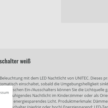
schalter weiß
eleuchtung mit dem LED Nachtlicht von UNITEC. Dieses prakt
atisch einschaltet, sobald die Umgebungshelligkeit sinkt. 
praktischen Ein-/Ausschalters können Sie die Lichtquelle g
essum
 als beruhigendes Nachtlicht im Kinderzimmer oder als Orien
nehmes, energiesparendes Licht. Produktmerkmale: Dämmer
 Ein-/Ausschalter (niedrig oder hoch) Energiesparend: LED-