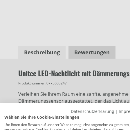
Beschreibung
Bewertungen
Unitec LED-Nachtlicht mit Dämmerungs
Produktnummer:
0773603247
Verleihen Sie Ihrem Raum eine sanfte, angenehme B
Dämmerungssensor ausgestattet, der das Licht autom
Nacht – ganz ohne manuelles Einschalten. Dank des 
Datenschutzerklärung
|
Impr
Helligkeitsstufen (niedrig oder hoch) anpassen. Ob
Wählen Sie Ihre Cookie-Einstellungen
passt sich Ihrer Umgebung an und sorgt für ange
Um Ihnen den Besuch auf unserer Website möglichst angenehm zu gestalten,
Dunkelheit Zwei Helligkeitsstufen: Einstellbar per
verwenden wir u.a. Cookies. Cookies sind kleine Textdateien, die auf Ihrem