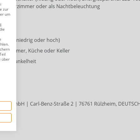
i
mer, Kinderzimmer oder als Nachtbeleuchtung
e zur
der um
g
die
e
chalter (niedrig oder hoch)
ählen.
ichern
nderzimmer, Küche oder Keller
Teil
e über
bei Dunkelheit
ndel GmbH | Carl-Benz-Straße 2 | 76761 Rülzheim, DEUTSCH