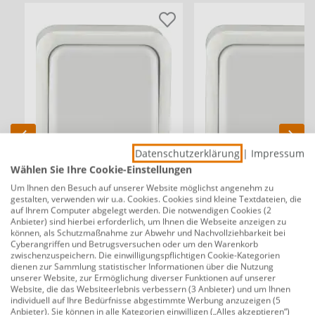
Datenschutzerklärung
|
Impressum
Wählen Sie Ihre Cookie-Einstellungen
Unitec Aus-Wechselschalter
Unitec Taster Aufputz weiß
Um Ihnen den Besuch auf unserer Website möglichst angenehm zu
Aufputz weiß, Serie Standard
Serie Standard
gestalten, verwenden wir u.a. Cookies. Cookies sind kleine Textdateien, die
auf Ihrem Computer abgelegt werden. Die notwendigen Cookies (2
Anbieter) sind hierbei erforderlich, um Ihnen die Webseite anzeigen zu
können, als Schutzmaßnahme zur Abwehr und Nachvollziehbarkeit bei
Cyberangriffen und Betrugsversuchen oder um den Warenkorb
4,19 €
4,59 €
zwischenzuspeichern. Die einwilligungspflichtigen Cookie-Kategorien
dienen zur Sammlung statistischer Informationen über die Nutzung
unserer Website, zur Ermöglichung diverser Funktionen auf unserer
Website, die das Websiteerlebnis verbessern (3 Anbieter) und um Ihnen
Beschreibung
individuell auf Ihre Bedürfnisse abgestimmte Werbung anzuzeigen (5
Anbieter). Sie können in alle Kategorien einwilligen („Alles akzeptieren“)