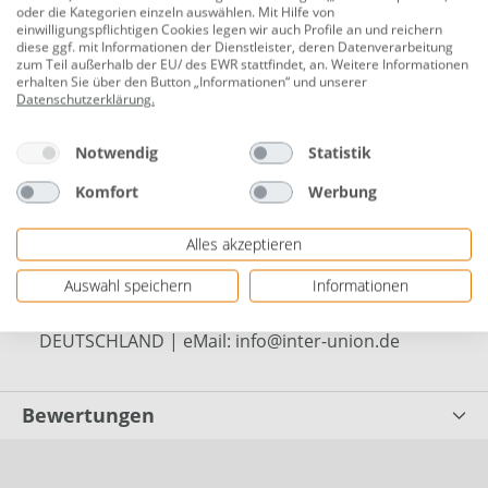
Unitec Kombination Aufputz weiß, Serie
oder die Kategorien einzeln auswählen. Mit Hilfe von
einwilligungspflichtigen Cookies legen wir auch Profile an und reichern
Standard
diese ggf. mit Informationen der Dienstleister, deren Datenverarbeitung
zum Teil außerhalb der EU/ des EWR stattfindet, an. Weitere Informationen
Produktnummer:
0775020096
erhalten Sie über den Button „Informationen“ und unserer
Datenschutzerklärung
.
mit Schraubklemmen
Nennspannung: 250 V~
Notwendig
Statistik
Nennstrom: 10 A (Aus-/Wechselschalter), 16 A
Komfort
Werbung
(Steckdose)
Alles akzeptieren
mit Berührungsschutz
Auswahl speichern
Informationen
Herstellerinformationen: Inter-Union Technohandel
GmbH | Carl-Benz-Straße 2 | 76761 Rülzheim,
DEUTSCHLAND | eMail: info@inter-union.de
Bewertungen