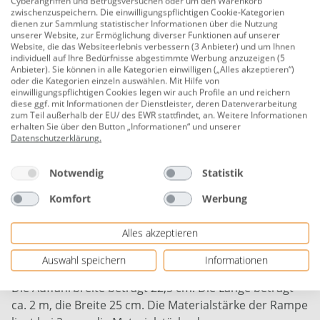
Cyberangriffen und Betrugsversuchen oder um den Warenkorb
kann auf ein kleineres Maß zusammengeklappt
zwischenzuspeichern. Die einwilligungspflichtigen Cookie-Kategorien
dienen zur Sammlung statistischer Informationen über die Nutzung
werden. Mithin kann sie einfach gelagert und
unserer Website, zur Ermöglichung diverser Funktionen auf unserer
transportiert werden. Sie passt bequem in den
Website, die das Websiteerlebnis verbessern (3 Anbieter) und um Ihnen
individuell auf Ihre Bedürfnisse abgestimmte Werbung anzuzeigen (5
Kofferraum.
Anbieter). Sie können in alle Kategorien einwilligen („Alles akzeptieren“)
oder die Kategorien einzeln auswählen. Mit Hilfe von
Die Auffahrrampe besteht aus einem stabilen Material.
einwilligungspflichtigen Cookies legen wir auch Profile an und reichern
diese ggf. mit Informationen der Dienstleister, deren Datenverarbeitung
Die UNITEC® Auffahrrampe klappbar 200x25 cm 2x
zum Teil außerhalb der EU/ des EWR stattfindet, an. Weitere Informationen
verfügt über eine Traglast als Verladerampe von max.
erhalten Sie über den Button „Informationen“ und unserer
Datenschutzerklärung
.
250 kg (500 kg pro Paar). Die Traglast als Auffahrrampe
beträgt max. 800 kg pro Stück (1.600 kg pro Paar). Sie
ist rutschfest und daher auch bei feuchten und nassen
Notwendig
Statistik
Bedingungen bzw. Reifen einsetzbar. Die
Komfort
Werbung
Rutschfestigkeit verdankt sie einer gelochten
Oberfläche und ausgeprägten Querrillen. Es handelt
Alles akzeptieren
sich daher um eine stabile und rutschfeste
Auffahrrampe bei zugleich niedrigem Gewicht.
Auswahl speichern
Informationen
Die Auffahrbreite beträgt 22,5 cm. Die Länge beträgt
ca. 2 m, die Breite 25 cm. Die Materialstärke der Rampe