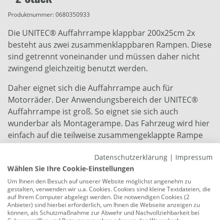
Produktnummer:
0680350933
Die UNITEC® Auffahrrampe klappbar 200x25cm 2x
besteht aus zwei zusammenklappbaren Rampen. Diese
sind getrennt voneinander und müssen daher nicht
zwingend gleichzeitig benutzt werden.
Daher eignet sich die Auffahrrampe auch für
Motorräder. Der Anwendungsbereich der UNITEC®
Auffahrrampe ist groß. So eignet sie sich auch
wunderbar als Montagerampe. Das Fahrzeug wird hier
einfach auf die teilweise zusammengeklappte Rampe
gefahren. Daher kann die Auffahrrampe auch in
Datenschutzerklärung
|
Impressum
Werkstätten eingesetzt werden. Haupteinsatzbereich
Wählen Sie Ihre Cookie-Einstellungen
der Auffahrrampe ist jedoch das bequeme Verladen
Um Ihnen den Besuch auf unserer Website möglichst angenehm zu
von Fahrzeugen und schweren beweglichen
gestalten, verwenden wir u.a. Cookies. Cookies sind kleine Textdateien, die
Gegenständen.
auf Ihrem Computer abgelegt werden. Die notwendigen Cookies (2
Anbieter) sind hierbei erforderlich, um Ihnen die Webseite anzeigen zu
können, als Schutzmaßnahme zur Abwehr und Nachvollziehbarkeit bei
Die UNITEC® Auffahrrampe ist zudem klappbar. Sie