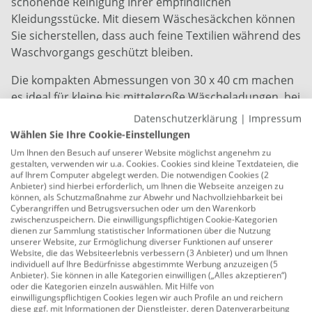
schonende Reinigung Ihrer empfindlichen
Kleidungsstücke. Mit diesem Wäschesäckchen können
Sie sicherstellen, dass auch feine Textilien während des
Waschvorgangs geschützt bleiben.
Die kompakten Abmessungen von 30 x 40 cm machen
es ideal für kleine bis mittelgroße Wäscheladungen, bei
denen empfindliche Kleidungsstücke separat
Datenschutzerklärung
|
Impressum
behandelt werden sollen. Das hochwertige Material
Wählen Sie Ihre Cookie-Einstellungen
des Wäschesäckchens gewährleistet eine sanfte
Um Ihnen den Besuch auf unserer Website möglichst angenehm zu
Reinigung, während gleichzeitig eine effektive
gestalten, verwenden wir u.a. Cookies. Cookies sind kleine Textdateien, die
auf Ihrem Computer abgelegt werden. Die notwendigen Cookies (2
Schmutzentfernung ermöglicht wird.
Anbieter) sind hierbei erforderlich, um Ihnen die Webseite anzeigen zu
können, als Schutzmaßnahme zur Abwehr und Nachvollziehbarkeit bei
Nutzen Sie das TrendLine Wäschesäckchen, um feine
Cyberangriffen und Betrugsversuchen oder um den Warenkorb
zwischenzuspeichern. Die einwilligungspflichtigen Cookie-Kategorien
Stoffe wie Dessous, Seidenblusen oder andere
dienen zur Sammlung statistischer Informationen über die Nutzung
empfindliche Kleidungsstücke vor Abrieb und
unserer Website, zur Ermöglichung diverser Funktionen auf unserer
Website, die das Websiteerlebnis verbessern (3 Anbieter) und um Ihnen
Verformung zu schützen. Dieses praktische Accessoire
individuell auf Ihre Bedürfnisse abgestimmte Werbung anzuzeigen (5
erleichtert nicht nur die Pflege Ihrer Wäsche, sondern
Anbieter). Sie können in alle Kategorien einwilligen („Alles akzeptieren“)
oder die Kategorien einzeln auswählen. Mit Hilfe von
trägt auch dazu bei, dass Ihre Kleidung länger schön
einwilligungspflichtigen Cookies legen wir auch Profile an und reichern
bleibt.
diese ggf. mit Informationen der Dienstleister, deren Datenverarbeitung