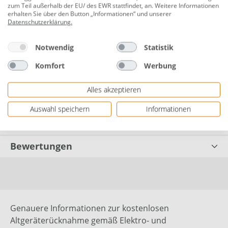
zum Teil außerhalb der EU/ des EWR stattfindet, an. Weitere Informationen
erhalten Sie über den Button „Informationen“ und unserer
mit Reißverschluss
Datenschutzerklärung
.
Material: Polyester
Notwendig
Statistik
Maße: 30 x 40 cm
Komfort
Werbung
Inhalt: 1 Stück
Herstellerinformationen: Globus Fachmärkte GmbH
Alles akzeptieren
& Co. KG | Zechenstraße 8 | 66333 Völklingen,
Auswahl speichern
Informationen
Deutschland | Website: www.globus-baumarkt.de
Bewertungen
Genauere Informationen zur kostenlosen
Altgeräterücknahme gemäß Elektro- und