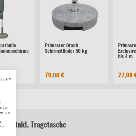
utzhülle
Primaster Granit
Primaste
 Sonnenschirme
Schirmständer 50 kg
Exclusiv
bis 4 m
79,00 €
27,99 
essum
i
e zur
der um
g
0 cm inkl. Tragetasche
die