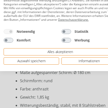
Bedürfnisse abgestimmte Werbung anzuzeigen (5 Anbieter). Sie können in all
Kategorien einwilligen („Alles akzeptieren“) oder die Kategorien einzeln ausw
Der TrendLine Sonnenschirm in modernem Anthrazit 
Mit Hilfe von einwilligungspflichtigen Cookies legen wir auch Profile an und re
diese ggf. mit Informationen der Dienstleister, deren Datenverarbeitung zum 
Sonnenschutz auf kleiner Fläche und überzeugt dur
außerhalb der EU/ des EWR stattfindet, an. Weitere Informationen erhalten Si
den Button „Informationen“ und unserer
Datenschutzerklärung
.
UV-Schutz bis +60
Ausspannung per Handbetrieb, mit Verriegelu
Notwendig
Statistik
Schirmhöhe: 210 cm
Komfort
Werbung
Material Sonnenschirmbespannung: 100% Polyes
Alles akzeptieren
Schirmmast: pulverbeschichtetes Eisen, anthrazi
Auswahl speichern
Informationen
Maße Schirmmast: Ø 2,2 cm (oben), 2,5 cm (unte
Maße aufgespannter Schirm: Ø 180 cm
Schirmform: rund
Farbe: anthrazit
Gewicht: 1,85 kg
Witterungsbeständig, stabil, mit 8 Stahlstreben