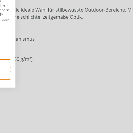
e
ählen.
ist die ideale Wahl für stilbewusste Outdoor-Bereiche. Mit
ichern
Teil
ch seine schlichte, zeitgemäße Optik.
e über
ngsmechanismus
ter (160 g/m²)
t
n)