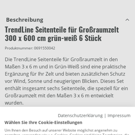
Beschreibung
TrendLine Seitenteile für Großraumzelt
300 x 600 cm grün-weiß 6 Stück
Produktnummer:
0691550042
Die TrendLine Seitenteile für Großraumzelt in den
Maßen 3 x 6 m und in Grün-Weiß sind eine praktische
Ergänzung für Ihr Zelt und bieten zusätzlichen Schutz
vor Wind, Sonne und neugierigen Blicken. Dieses Set
enthält insgesamt sechs Seitenteile, die speziell für ein
Großraumzelt mit den Maßen 3 x 6 m entwickelt
wurden.
Die Seitenteile sind aus hochwertigem Material
Datenschutzerklärung
|
Impressum
gefertigt, das wasserabweisend und langlebig ist, um
Wählen Sie Ihre Cookie-Einstellungen
eine langfristige Nutzung im Freien zu gewährleisten.
Um Ihnen den Besuch auf unserer Website möglichst angenehm zu