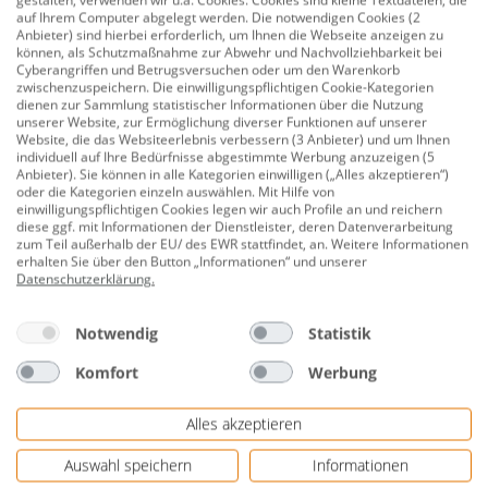
gestalten, verwenden wir u.a. Cookies. Cookies sind kleine Textdateien, die
Sie sind einfach zu befestigen und können je nach
auf Ihrem Computer abgelegt werden. Die notwendigen Cookies (2
Bedarf an den Seiten Ihres Zeltes angebracht werden.
Anbieter) sind hierbei erforderlich, um Ihnen die Webseite anzeigen zu
können, als Schutzmaßnahme zur Abwehr und Nachvollziehbarkeit bei
Cyberangriffen und Betrugsversuchen oder um den Warenkorb
Dank ihres grün-weißen Designs verleihen die
zwischenzuspeichern. Die einwilligungspflichtigen Cookie-Kategorien
Seitenteile Ihrem Großraumzelt eine attraktive Optik
dienen zur Sammlung statistischer Informationen über die Nutzung
unserer Website, zur Ermöglichung diverser Funktionen auf unserer
und passen gut zu verschiedenen Gartenmöbeln und -
Website, die das Websiteerlebnis verbessern (3 Anbieter) und um Ihnen
dekorationen. Mit den TrendLine Seitenteilen für
individuell auf Ihre Bedürfnisse abgestimmte Werbung anzuzeigen (5
Anbieter). Sie können in alle Kategorien einwilligen („Alles akzeptieren“)
Großraumzelt können Sie Ihren Pavillon schnell und
oder die Kategorien einzeln auswählen. Mit Hilfe von
einfach an verschiedene Wetterbedingungen anpassen
einwilligungspflichtigen Cookies legen wir auch Profile an und reichern
diese ggf. mit Informationen der Dienstleister, deren Datenverarbeitung
und eine gemütliche Atmosphäre schaffen, egal ob Sie
zum Teil außerhalb der EU/ des EWR stattfindet, an. Weitere Informationen
eine Gartenparty veranstalten oder sich einfach im
erhalten Sie über den Button „Informationen“ und unserer
Datenschutzerklärung
.
Freien entspannen möchten.
6 Seitenteile mit Fenster
Notwendig
Statistik
Material: Polyethylen-beschichtetes (PE) Gewebe
Komfort
Werbung
Maße: 200 x 196 cm (L x H)
Alles akzeptieren
Farbe: grün-weiß
Auswahl speichern
Informationen
wasserabweisend, schützt vor Sonne, UV-Schutz