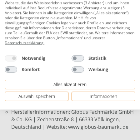
machen die Anwendung problemlos. Bewahren Sie
Website, die das Websiteerlebnis verbessern (3 Anbieter) und um Ihnen
individuell auf Ihre Bedürfnisse abgestimmte Werbung anzuzeigen (5
Ihren Sonnenschirm vor den Widrigkeiten von Wetter
Anbieter). Sie können in alle Kategorien einwilligen („Alles akzeptieren“)
und Umwelt und erhalten Sie dessen Qualität mit der
oder die Kategorien einzeln auswählen. Mit Hilfe von
einwilligungspflichtigen Cookies legen wir auch Profile an und reichern
TrendLine Schutzhülle Basic.
diese ggf. mit Informationen der Dienstleister, deren Datenverarbeitung
zum Teil außerhalb der EU/ des EWR stattfindet, an. Weitere Informationen
zum Schutz vor Nässe, Staub und Schmutz
erhalten Sie über den Button „Informationen“ und unserer
Datenschutzerklärung
.
geeignet für Sonnenschirme bis 3,00 m
Notwendig
Statistik
Maße: 170 x 40 cm (L x Ø)
Material: Polyethylen-Bändchengewebe
Komfort
Werbung
Farbe: transparent
Alles akzeptieren
Befestigung: zum Überziehen
Auswahl speichern
Informationen
wasserabweisend, strapazierfähig
Herstellerinformationen: Globus Fachmärkte GmbH
& Co. KG | Zechenstraße 8 | 66333 Völklingen,
Deutschland | Website: www.globus-baumarkt.de