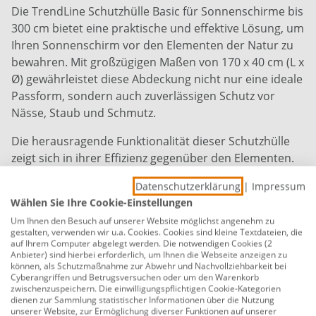
Die TrendLine Schutzhülle Basic für Sonnenschirme bis
300 cm bietet eine praktische und effektive Lösung, um
Ihren Sonnenschirm vor den Elementen der Natur zu
bewahren. Mit großzügigen Maßen von 170 x 40 cm (L x
Ø) gewährleistet diese Abdeckung nicht nur eine ideale
Passform, sondern auch zuverlässigen Schutz vor
Nässe, Staub und Schmutz.
Die herausragende Funktionalität dieser Schutzhülle
zeigt sich in ihrer Effizienz gegenüber den Elementen.
Ob nach einem Regenschauer, vor
Datenschutzerklärung
|
Impressum
Staubansammlungen oder vor Schmutz - diese
Wählen Sie Ihre Cookie-Einstellungen
Abdeckung bildet eine robuste Barriere und bewahrt
Um Ihnen den Besuch auf unserer Website möglichst angenehm zu
Ihren Sonnenschirm zuverlässig vor äußeren
gestalten, verwenden wir u.a. Cookies. Cookies sind kleine Textdateien, die
Einflüssen.
auf Ihrem Computer abgelegt werden. Die notwendigen Cookies (2
Anbieter) sind hierbei erforderlich, um Ihnen die Webseite anzeigen zu
können, als Schutzmaßnahme zur Abwehr und Nachvollziehbarkeit bei
Mit der TrendLine Schutzhülle Basic setzen Sie auf klare
Cyberangriffen und Betrugsversuchen oder um den Warenkorb
Funktionalität und unkomplizierten Schutz. Die
zwischenzuspeichern. Die einwilligungspflichtigen Cookie-Kategorien
dienen zur Sammlung statistischer Informationen über die Nutzung
schlichte Verarbeitung und das einfache Design
unserer Website, zur Ermöglichung diverser Funktionen auf unserer