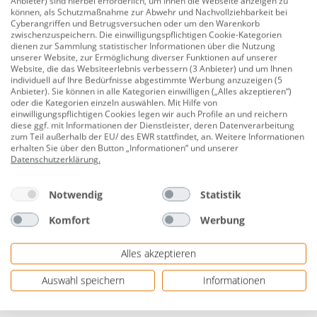
Anbieter) sind hierbei erforderlich, um Ihnen die Webseite anzeigen zu
Entdecken Sie das TrendLine Kreppband in der Größe
können, als Schutzmaßnahme zur Abwehr und Nachvollziehbarkeit bei
Cyberangriffen und Betrugsversuchen oder um den Warenkorb
von 50 mm x 50 m - Ihre Lösung für präzises Abkleben
zwischenzuspeichern. Die einwilligungspflichtigen Cookie-Kategorien
und professionelle Malerarbeiten. Mit exzellenter
dienen zur Sammlung statistischer Informationen über die Nutzung
unserer Website, zur Ermöglichung diverser Funktionen auf unserer
Klebkraft bietet es saubere Farbkanten und ermöglicht
Website, die das Websiteerlebnis verbessern (3 Anbieter) und um Ihnen
eine mühelose Anwendung. Verlassen Sie sich auf
individuell auf Ihre Bedürfnisse abgestimmte Werbung anzuzeigen (5
Anbieter). Sie können in alle Kategorien einwilligen („Alles akzeptieren“)
TrendLine für Qualität und Leistung, die Ihre
oder die Kategorien einzeln auswählen. Mit Hilfe von
Erwartungen übertreffen. Bestellen Sie jetzt und
einwilligungspflichtigen Cookies legen wir auch Profile an und reichern
diese ggf. mit Informationen der Dienstleister, deren Datenverarbeitung
erleben Sie, wie TrendLine Ihre Mal- und
zum Teil außerhalb der EU/ des EWR stattfindet, an. Weitere Informationen
Lackierarbeiten verbessert.
erhalten Sie über den Button „Informationen“ und unserer
Datenschutzerklärung
.
Maße: 50 mm x 50 m (B x L)
Notwendig
Statistik
Materialstärke: 0,14 mm
Komfort
Werbung
rückstandlos entfernbar
von Hand einreißbar
Alles akzeptieren
Anwendung auf Wandfarbe, Tapete, Raufaser,
Auswahl speichern
Informationen
Metall, Lack, Holz, Hart-PVC, Glas, Gipskarton,
Fliesen