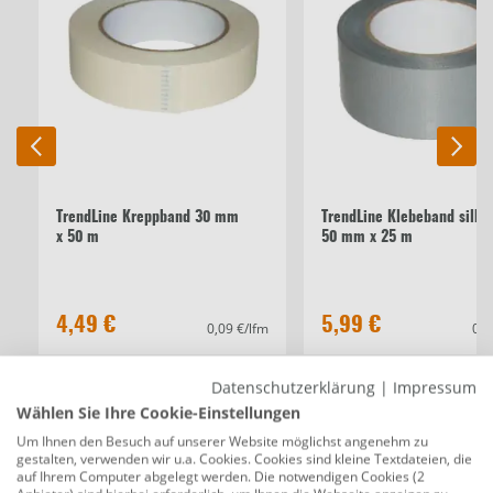
TrendLine Kreppband 30 mm
TrendLine Klebeband silbe
x 50 m
50 mm x 25 m
4,49 €
5,99 €
0,09 €/lfm
0,2
Datenschutzerklärung
|
Impressum
Beschreibung
Wählen Sie Ihre Cookie-Einstellungen
TrendLine Kreppband 50 mm x 50 m
Um Ihnen den Besuch auf unserer Website möglichst angenehm zu
gestalten, verwenden wir u.a. Cookies. Cookies sind kleine Textdateien, die
Produktnummer:
0765300543
auf Ihrem Computer abgelegt werden. Die notwendigen Cookies (2