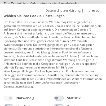
Die TrendLine Kabelbinder sind praktische
Befestigungselemente, die aus Polyamid gefertigt sind.
Datenschutzerklärung
|
Impressum
Mit einer Breite von 4,6 mm und einer Länge von 290
Wählen Sie Ihre Cookie-Einstellungen
mm bieten sie eine sichere Möglichkeit, Kabel und
Um Ihnen den Besuch auf unserer Website möglichst angenehm zu
gestalten, verwenden wir u.a. Cookies. Cookies sind kleine Textdateien, die
Leitungen zu organisieren und zu sichern.
auf Ihrem Computer abgelegt werden. Die notwendigen Cookies (2
Anbieter) sind hierbei erforderlich, um Ihnen die Webseite anzeigen zu
Material: Edelstahl
können, als Schutzmaßnahme zur Abwehr und Nachvollziehbarkeit bei
Cyberangriffen und Betrugsversuchen oder um den Warenkorb
Breite: 4,6 mm
zwischenzuspeichern. Die einwilligungspflichtigen Cookie-Kategorien
dienen zur Sammlung statistischer Informationen über die Nutzung
Länge: 290 mm
unserer Website, zur Ermöglichung diverser Funktionen auf unserer
Website, die das Websiteerlebnis verbessern (3 Anbieter) und um Ihnen
Farbe: edelstahl
individuell auf Ihre Bedürfnisse abgestimmte Werbung anzuzeigen (5
Anbieter). Sie können in alle Kategorien einwilligen („Alles akzeptieren“)
oder die Kategorien einzeln auswählen. Mit Hilfe von
Inhalt: 10 Stück
einwilligungspflichtigen Cookies legen wir auch Profile an und reichern
diese ggf. mit Informationen der Dienstleister, deren Datenverarbeitung
Herstellerinformationen: Globus Fachmärkte GmbH
zum Teil außerhalb der EU/ des EWR stattfindet, an. Weitere Informationen
& Co. KG | Zechenstraße 8 | 66333 Völklingen,
erhalten Sie über den Button „Informationen“ und unserer
Datenschutzerklärung
.
Deutschland | Website: www.globus-baumarkt.de
Notwendig
Statistik
Datenblätter