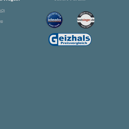
AQ)
op