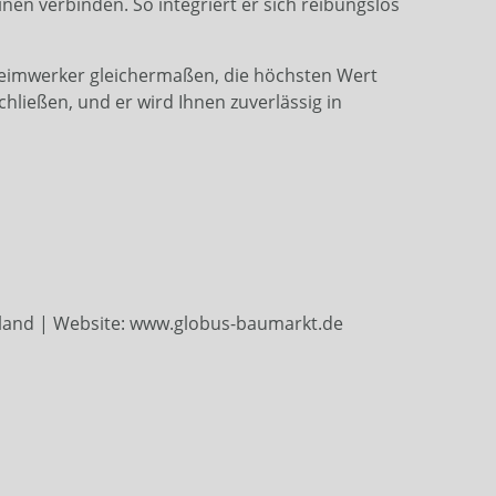
en verbinden. So integriert er sich reibungslos
Heimwerker gleichermaßen, die höchsten Wert
chließen, und er wird Ihnen zuverlässig in
hland | Website: www.globus-baumarkt.de