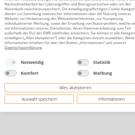
Die Anwendung des Farbrührers ist denkbar einfach
Nachvollziehbarkeit bei Cyberangriffen und Betrugsversuchen oder um den
in Ihre bestehenden Arbeitsabläufe.
Warenkorb zwischenzuspeichern. Die einwilligungspflichtigen Cookie-Kategor
dienen zur Sammlung statistischer Informationen über die Nutzung unserer
Website, zur Verbesserung des Webseitenerlebnisses, zur Ausspielung
Der TrendLine Farbrührer mit 60 cm Länge aus Met
individualisierter Werbung, sowie der Erstellung von Nutzerprofilen, welche wi
auf Qualität und Präzision legen. Mit diesem Farbrü
mit Informationen unserer Dienstleister, deren Datenverarbeitung zum Teil
außerhalb der EU/ des EWR stattfindet, anreichern. Sie können in alle Kategor
zahlreichen Anwendungen dienen.
einwilligen („Alles akzeptieren“) oder die Kategorien einzeln auswählen. Weite
Informationen erhalten Sie über den Button „Informationen“ und unserer
Material: Metall
Datenschutzerklärung
.
Farbe: silber
Notwendig
Statistik
Länge: 60 cm
Komfort
Werbung
geeignet für Bohrmaschinen
Alles akzeptieren
Herstellerinformationen: Globus Fachmärkte Gm
Auswahl speichern
Informationen