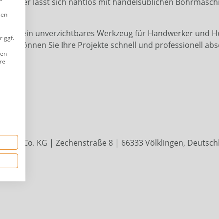
 und er lässt sich nahtlos mit handelsüblichen Bohrmaschin
ien
all ist ein unverzichtbares Werkzeug für Handwerker und 
r ggf.
hrer können Sie Ihre Projekte schnell und professionell abs
ien
re
bH & Co. KG | Zechenstraße 8 | 66333 Völklingen, Deutsc