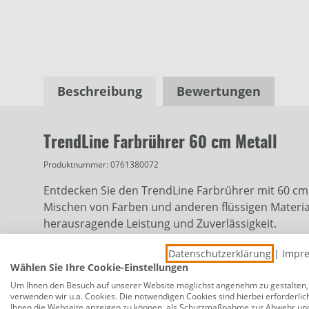
Beschreibung
Bewertungen
TrendLine Farbrührer 60 cm Metall
Produktnummer:
0761380072
Entdecken Sie den TrendLine Farbrührer mit 60 cm 
Mischen von Farben und anderen flüssigen Material
herausragende Leistung und Zuverlässigkeit.
Die Vorteile des TrendLine Farbrührers aus Metall 
Datenschutzerklärung
|
Impr
bewältigen. Dank seiner speziellen Form und der p
Wählen Sie Ihre Cookie-Einstellungen
anderen Flüssigkeiten. Dies spart Zeit und Mühe, d
Um Ihnen den Besuch auf unserer Website möglichst angenehm zu gestalten,
verwenden wir u.a. Cookies. Die notwendigen Cookies sind hierbei erforderlic
Ihnen die Webseite anzeigen zu können, als Schutzmaßnahme zur Abwehr un