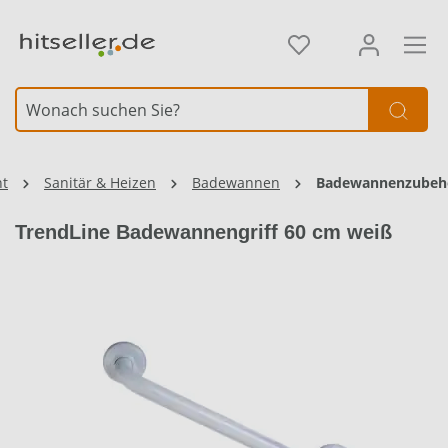
alt springen
Element überspringen
nt
Sanitär & Heizen
Badewannen
Badewannenzubeh
TrendLine Badewannengriff 60 cm weiß