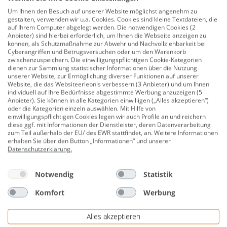
Entdecken Sie den TrendLine Badewannengriff: Ihre
Um Ihnen den Besuch auf unserer Website möglichst angenehm zu
ideale Lösung für ein sicheres und komfortables
gestalten, verwenden wir u.a. Cookies. Cookies sind kleine Textdateien, die
auf Ihrem Computer abgelegt werden. Die notwendigen Cookies (2
Badeerlebnis! Unser abgewinkelter Badewannengriff in
Anbieter) sind hierbei erforderlich, um Ihnen die Webseite anzeigen zu
strahlendem weiß kombiniert Funktionalität mit
können, als Schutzmaßnahme zur Abwehr und Nachvollziehbarkeit bei
Cyberangriffen und Betrugsversuchen oder um den Warenkorb
modernem Design.
zwischenzuspeichern. Die einwilligungspflichtigen Cookie-Kategorien
dienen zur Sammlung statistischer Informationen über die Nutzung
Der TrendLine Badewannengriff ist einfach zu
unserer Website, zur Ermöglichung diverser Funktionen auf unserer
Website, die das Websiteerlebnis verbessern (3 Anbieter) und um Ihnen
installieren und passt auf die meisten
individuell auf Ihre Bedürfnisse abgestimmte Werbung anzuzeigen (5
Standardbadewannen. Er besteht aus hochwertigen
Anbieter). Sie können in alle Kategorien einwilligen („Alles akzeptieren“)
oder die Kategorien einzeln auswählen. Mit Hilfe von
Materialien, die für Langlebigkeit und Beständigkeit
einwilligungspflichtigen Cookies legen wir auch Profile an und reichern
sorgen. Das zeitlose weiße Design fügt sich nahtlos in
diese ggf. mit Informationen der Dienstleister, deren Datenverarbeitung
zum Teil außerhalb der EU/ des EWR stattfindet, an. Weitere Informationen
jede Badezimmereinrichtung ein.
erhalten Sie über den Button „Informationen“ und unserer
Datenschutzerklärung
.
Machen Sie Ihr Badezimmer zu einem Ort der
Entspannung und Genuss, ohne Kompromisse bei der
Notwendig
Statistik
Sicherheit einzugehen.
Komfort
Werbung
Material: Aluminium - pulverbeschichtet
Alles akzeptieren
Farbe: weiß