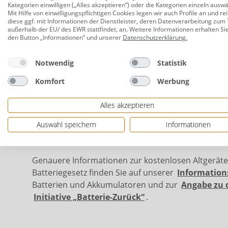
160 x 230 cm
Kategorien einwilligen („Alles akzeptieren“) oder die Kategorien einzeln ausw
Mit Hilfe von einwilligungspflichtigen Cookies legen wir auch Profile an und re
In- & Outdoor geeignet, Fußbodenheizung geeignet
diese ggf. mit Informationen der Dienstleister, deren Datenverarbeitung zum 
außerhalb der EU/ des EWR stattfindet, an. Weitere Informationen erhalten Si
Herstellerinformationen: Frank Reinkemeier Gm
den Button „Informationen“ und unserer
Datenschutzerklärung
.
Herstellernr. 703970
Notwendig
Statistik
Komfort
Werbung
Alles akzeptieren
Auswahl speichern
Informationen
Genauere Informationen zur kostenlosen Altgerät
Batteriegesetz finden Sie auf unserer
Information
Batterien und Akkumulatoren und zur
Angabe zu 
Initiative „Batterie-Zurück“
.