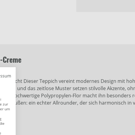
t-Creme
essum
 pflegeleicht Dieser Teppich vereint modernes Design mit hoh
arben und das zeitlose Muster setzen stilvolle Akzente, ohn
Der hochwertige Polypropylen-Flor macht ihn besonders rob
i
der draußen: ein echter Allrounder, der sich harmonisch in v
e zur
der um
g
die
e