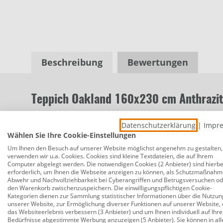
Beschreibung
Bewertungen
Teppich Oakland 160x230 cm Anthrazi
Produktnummer:
0795800318
Datenschutzerklärung
|
Impr
In- & Outdoorteppich Oakland – zeitlos, vielseitig,
Wählen Sie Ihre Cookie-Einstellungen
als auch den Außenbereich geeignet. Die dezenten F
Um Ihnen den Besuch auf unserer Website möglichst angenehm zu gestalten,
verwenden wir u.a. Cookies. Cookies sind kleine Textdateien, die auf Ihrem
Ambiente auf Balkon, Terrasse oder im Wohnraum. 
Computer abgelegt werden. Die notwendigen Cookies (2 Anbieter) sind hierbe
der Teppich sich ideal für den Alltag. Ob drinnen o
erforderlich, um Ihnen die Webseite anzeigen zu können, als Schutzmaßnahm
Abwehr und Nachvollziehbarkeit bei Cyberangriffen und Betrugsversuchen o
den Warenkorb zwischenzuspeichern. Die einwilligungspflichtigen Cookie-
Material: 100 % Polypropylen
Kategorien dienen zur Sammlung statistischer Informationen über die Nutzun
unserer Website, zur Ermöglichung diverser Funktionen auf unserer Website, 
Anthrazit-Creme
das Websiteerlebnis verbessern (3 Anbieter) und um Ihnen individuell auf Ihre
Bedürfnisse abgestimmte Werbung anzuzeigen (5 Anbieter). Sie können in all