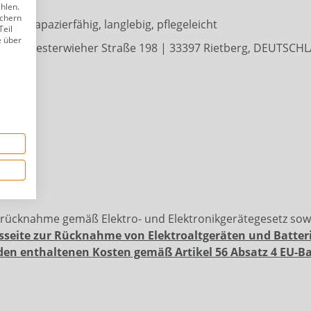
ählen.
ichern
, strapazierfähig, langlebig, pflegeleicht
Teil
e über
bH | Westerwieher Straße 198 | 33397 Rietberg, DEUTSCHLA
erücknahme gemäß Elektro- und Elektronikgerätegesetz so
sseite zur Rücknahme von Elektroaltgeräten und Batter
den enthaltenen Kosten gemäß Artikel 56 Absatz 4 EU-B