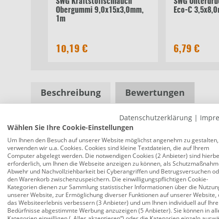
SWG Kraftstoffschlauch
SWG Unterdru
Obergummi 9,0x15x3,0mm,
Eco-C 3,5x8,
1m
10,19 €
6,79 €
Beschreibung
Bewertungen
Datenschutzerklärung
|
Impr
Wählen Sie Ihre Cookie-Einstellungen
SWG Kraftstoffschlauch Obergummi 7
Um Ihnen den Besuch auf unserer Website möglichst angenehm zu gestalten,
Produktnummer:
0680650638
verwenden wir u.a. Cookies. Cookies sind kleine Textdateien, die auf Ihrem
Computer abgelegt werden. Die notwendigen Cookies (2 Anbieter) sind hierbe
Das Sortiment der Marke SWG überzeugt mit guter 
erforderlich, um Ihnen die Webseite anzeigen zu können, als Schutzmaßnahm
Abwehr und Nachvollziehbarkeit bei Cyberangriffen und Betrugsversuchen o
Automobilindustrie sowie nach DIN 73379 hergestel
den Warenkorb zwischenzuspeichern. Die einwilligungspflichtigen Cookie-
Kategorien dienen zur Sammlung statistischer Informationen über die Nutzun
Länge: 1 m
unserer Website, zur Ermöglichung diverser Funktionen auf unserer Website, 
das Websiteerlebnis verbessern (3 Anbieter) und um Ihnen individuell auf Ihre
Dehnbarkeit: 250 %
Bedürfnisse abgestimmte Werbung anzuzeigen (5 Anbieter). Sie können in all
Kategorien einwilligen („Alles akzeptieren“) oder die Kategorien einzeln ausw