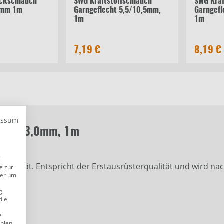
ckschlauch
SWG Kraftstoffschlauch
SWG Kraf
0mm 1m
Garngeflecht 5,5/10,5mm,
Garngefl
1m
1m
7,19 €
8,19 €
essum
,5x13x3,0mm, 1m
i
Qualität. Entspricht der Erstausrüsterqualität und wird 
e zur
der um
lt.
g
die
e
ählen.