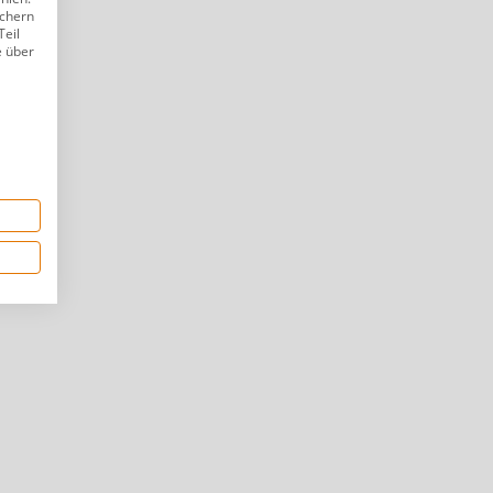
ichern
Teil
e über