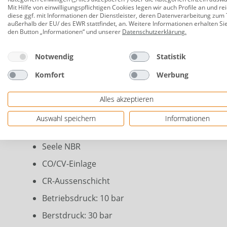
Mit Hilfe von einwilligungspflichtigen Cookies legen wir auch Profile an und re
Stärke: 3 mm
diese ggf. mit Informationen der Dienstleister, deren Datenverarbeitung zum 
außerhalb der EU/ des EWR stattfindet, an. Weitere Informationen erhalten Si
Abmessung: 7,5 x 13 mm (Ø Innen x Ø Außen)
den Button „Informationen“ und unserer
Datenschutzerklärung
.
Oberfläche: CR Chlorpren-Kautschuk
Notwendig
Statistik
Material: Obergummi
Komfort
Werbung
Lieferumfang: 1 Stück
Typ DIN 2A (ersetzt TYP ER)
Alles akzeptieren
E10-beständig
Auswahl speichern
Informationen
nicht geeignet für Bio-Diesel!
Seele NBR
CO/CV-Einlage
CR-Aussenschicht
Betriebsdruck: 10 bar
Berstdruck: 30 bar