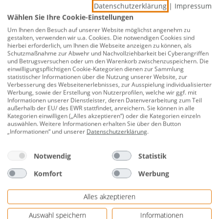
Für die einfache und schnelle Reinigung von
Datenschutzerklärung
|
Impressum
Pooloberflächen.
Wählen Sie Ihre Cookie-Einstellungen
Der massive Handgriff ermöglicht ein entspanntes
Um Ihnen den Besuch auf unserer Website möglichst angenehm zu
gestalten, verwenden wir u.a. Cookies. Die notwendigen Cookies sind
Arbeiten.
hierbei erforderlich, um Ihnen die Webseite anzeigen zu können, als
Schutzmaßnahme zur Abwehr und Nachvollziehbarkeit bei Cyberangriffen
massiver Handgriff
und Betrugsversuchen oder um den Warenkorb zwischenzuspeichern. Die
einwilligungspflichtigen Cookie-Kategorien dienen zur Sammlung
hohe Reinigungsleistung
statistischer Informationen über die Nutzung unserer Website, zur
Verbesserung des Webseitenerlebnisses, zur Ausspielung individualisierter
Herstellerinformationen: Steinbach International
Werbung, sowie der Erstellung von Nutzerprofilen, welche wir ggf. mit
Informationen unserer Dienstleister, deren Datenverarbeitung zum Teil
GmbH | L. Steinbach Platz 1 | 4311 Schwertberg,
außerhalb der EU/ des EWR stattfindet, anreichern. Sie können in alle
OESTERREICH | Webseite: www.steinbach-
Kategorien einwilligen („Alles akzeptieren“) oder die Kategorien einzeln
auswählen. Weitere Informationen erhalten Sie über den Button
group.com | eMail: shop-info@steinbach.at |
„Informationen“ und unserer
Datenschutzerklärung
.
Herstellernr. 061130
Notwendig
Statistik
Bewertungen
Komfort
Werbung
Alles akzeptieren
Auswahl speichern
Informationen