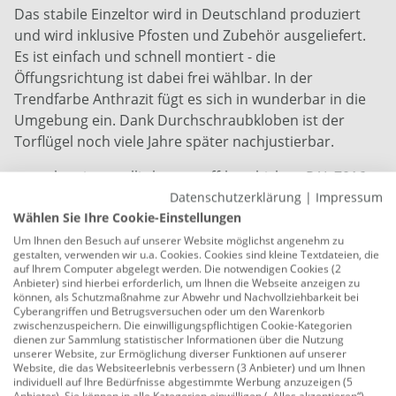
Das stabile Einzeltor wird in Deutschland produziert
und wird inklusive Pfosten und Zubehör ausgeliefert.
Es ist einfach und schnell montiert - die
Öffungsrichtung ist dabei frei wählbar. In der
Trendfarbe Anthrazit fügt es sich in wunderbar in die
Umgebung ein. Dank Durchschraubkloben ist der
Torflügel noch viele Jahre später nachjustierbar.
anthrazit-metallic kunststoff-beschichtet RAL 7016
Datenschutzerklärung
|
Impressum
Oberfläche: zinkphosphatiert
Wählen Sie Ihre Cookie-Einstellungen
Stahl
Um Ihnen den Besuch auf unserer Website möglichst angenehm zu
gestalten, verwenden wir u.a. Cookies. Cookies sind kleine Textdateien, die
1000 x 1000 mm
auf Ihrem Computer abgelegt werden. Die notwendigen Cookies (2
Anbieter) sind hierbei erforderlich, um Ihnen die Webseite anzeigen zu
Pfostenstärke: 50 x 50 mm
können, als Schutzmaßnahme zur Abwehr und Nachvollziehbarkeit bei
Cyberangriffen und Betrugsversuchen oder um den Warenkorb
zwischenzuspeichern. Die einwilligungspflichtigen Cookie-Kategorien
Pfostenlänge: 1485 mm
dienen zur Sammlung statistischer Informationen über die Nutzung
unserer Website, zur Ermöglichung diverser Funktionen auf unserer
Material Füllung: 50 x 250 mm Stabgitter
Website, die das Websiteerlebnis verbessern (3 Anbieter) und um Ihnen
individuell auf Ihre Bedürfnisse abgestimmte Werbung anzuzeigen (5
Nennbreite: 1000 mm
Anbieter). Sie können in alle Kategorien einwilligen („Alles akzeptieren“)