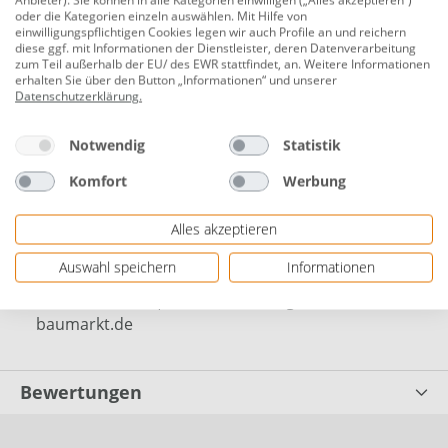
oder die Kategorien einzeln auswählen. Mit Hilfe von
lichte Breite: 941 mm
einwilligungspflichtigen Cookies legen wir auch Profile an und reichern
diese ggf. mit Informationen der Dienstleister, deren Datenverarbeitung
Rahmenbreite: 876 mm
zum Teil außerhalb der EU/ des EWR stattfindet, an. Weitere Informationen
erhalten Sie über den Button „Informationen“ und unserer
Rahmenhöhe: 1004 mm
Datenschutzerklärung
.
Rahmenstärke: 40 x 40 mm
Notwendig
Statistik
zum Einbetonieren
Komfort
Werbung
inkl. Rohrrahmenschloß, Profilzylinder, Türdrücker,
Anschlag und Kloben-Anschlagspfosten
Alles akzeptieren
Herstellerinformationen: Globus Fachmärkte GmbH
Auswahl speichern
Informationen
& Co. KG | Zechenstraße 8 | 66333 Völklingen,
DEUTSCHLAND | Webseite: www.globus-
baumarkt.de
Bewertungen