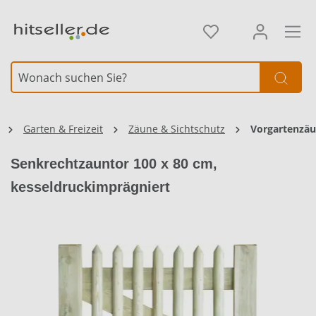
alt springen
Element überspringen
Element überspringen
Garten & Freizeit
Zäune & Sichtschutz
Vorgartenzä
Senkrechtzauntor 100 x 80 cm,
kesseldruckimprägniert