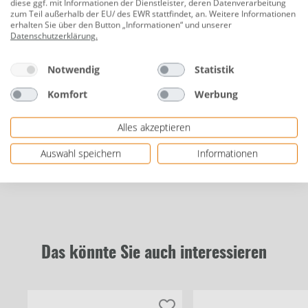
diese ggf. mit Informationen der Dienstleister, deren Datenverarbeitung
zum Teil außerhalb der EU/ des EWR stattfindet, an. Weitere Informationen
PEFC-Zertifiziert
erhalten Sie über den Button „Informationen“ und unserer
Datenschutzerklärung
.
Herstellerinformationen: Stelmet S.A. | ul.
Gorzowska 20 | 65-127 Zielona Góra, Polen | eMail:
Notwendig
Statistik
stelmet@stelmet.com | Herstellernr.
150105A002OPBZ05A1
Komfort
Werbung
Alles akzeptieren
Bewertungen
Auswahl speichern
Informationen
Das könnte Sie auch interessieren