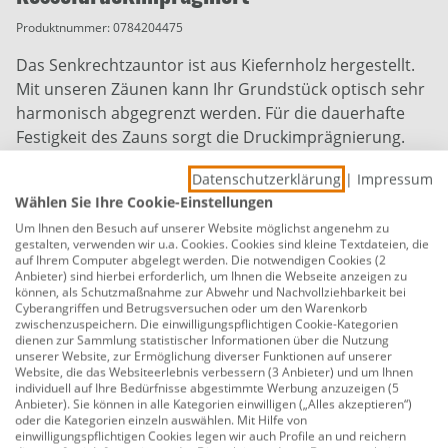
Produktnummer:
0784204475
Das Senkrechtzauntor ist aus Kiefernholz hergestellt.
Mit unseren Zäunen kann Ihr Grundstück optisch sehr
harmonisch abgegrenzt werden. Für die dauerhafte
Festigkeit des Zauns sorgt die Druckimprägnierung.
Das Holz wurde mit Holzschutzmittel behandelt
Datenschutzerklärung
|
Impressum
(behandelte Ware im Sinne der Biozidverordnung (EU)
Wählen Sie Ihre Cookie-Einstellungen
Nr. 528/2012)
Um Ihnen den Besuch auf unserer Website möglichst angenehm zu
gestalten, verwenden wir u.a. Cookies. Cookies sind kleine Textdateien, die
Wirkstoffe: Kupfer(II)karbonat, Kupfer(II)hydroxyd,
auf Ihrem Computer abgelegt werden. Die notwendigen Cookies (2
Borsäure(<0,1%) und N-Didecyl-N-
Anbieter) sind hierbei erforderlich, um Ihnen die Webseite anzeigen zu
können, als Schutzmaßnahme zur Abwehr und Nachvollziehbarkeit bei
dipolyethoxyammoniumborat
Cyberangriffen und Betrugsversuchen oder um den Warenkorb
zwischenzuspeichern. Die einwilligungspflichtigen Cookie-Kategorien
Breite: 100 cm
dienen zur Sammlung statistischer Informationen über die Nutzung
unserer Website, zur Ermöglichung diverser Funktionen auf unserer
Höhe: 80 cm, Stärke: 5,5 cm
Website, die das Websiteerlebnis verbessern (3 Anbieter) und um Ihnen
individuell auf Ihre Bedürfnisse abgestimmte Werbung anzuzeigen (5
Holzart: Kiefer
Anbieter). Sie können in alle Kategorien einwilligen („Alles akzeptieren“)
oder die Kategorien einzeln auswählen. Mit Hilfe von
einwilligungspflichtigen Cookies legen wir auch Profile an und reichern
Oberflächenbehandlung: kesseldruckimprägniert