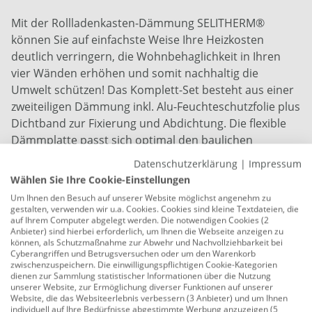
Mit der Rollladenkasten-Dämmung SELITHERM®
können Sie auf einfachste Weise Ihre Heizkosten
deutlich verringern, die Wohnbehaglichkeit in Ihren
vier Wänden erhöhen und somit nachhaltig die
Umwelt schützen! Das Komplett-Set besteht aus einer
zweiteiligen Dämmung inkl. Alu-Feuchteschutzfolie plus
Dichtband zur Fixierung und Abdichtung. Die flexible
Dämmplatte passt sich optimal den baulichen
Gegebenheiten an und der Dämmkeil mit
Datenschutzerklärung
|
Impressum
Steckverbindung erleichtert den Einbau. Lieferumfang:
Wählen Sie Ihre Cookie-Einstellungen
Komplett Set mit Dämmplatte, Dämmkeil und Alu-Tape
Um Ihnen den Besuch auf unserer Website möglichst angenehm zu
gestalten, verwenden wir u.a. Cookies. Cookies sind kleine Textdateien, die
Format Platte: 50 x 100 cm, 13 mm stark
auf Ihrem Computer abgelegt werden. Die notwendigen Cookies (2
Anbieter) sind hierbei erforderlich, um Ihnen die Webseite anzeigen zu
Format Keil: 24 x 100 cm
können, als Schutzmaßnahme zur Abwehr und Nachvollziehbarkeit bei
Cyberangriffen und Betrugsversuchen oder um den Warenkorb
maximale Heizkostenersparnis !
zwischenzuspeichern. Die einwilligungspflichtigen Cookie-Kategorien
dienen zur Sammlung statistischer Informationen über die Nutzung
unserer Website, zur Ermöglichung diverser Funktionen auf unserer
keine kalte Zugluft, kein Schimmel !
Website, die das Websiteerlebnis verbessern (3 Anbieter) und um Ihnen
individuell auf Ihre Bedürfnisse abgestimmte Werbung anzuzeigen (5