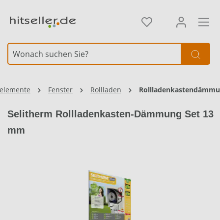
alt springen
uelemente
Fenster
Rollladen
Rollladenkastendämm
Selitherm Rollladenkasten-Dämmung Set 13
mm