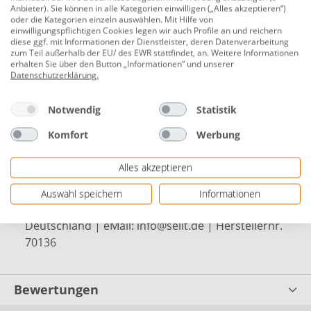
wirksame Schallreduzierung !
Anbieter). Sie können in alle Kategorien einwilligen („Alles akzeptieren“)
oder die Kategorien einzeln auswählen. Mit Hilfe von
bis zu 55 % Energieeinsparung (im Verhältnis zu
einwilligungspflichtigen Cookies legen wir auch Profile an und reichern
einem 24 cm starken Ziegelmauerwerk)
diese ggf. mit Informationen der Dienstleister, deren Datenverarbeitung
zum Teil außerhalb der EU/ des EWR stattfindet, an. Weitere Informationen
passend für alle Rollladenkästen, beliebig
erhalten Sie über den Button „Informationen“ und unserer
Datenschutzerklärung
.
erweiterbar
einfaches und passgenaues Zuschneiden durch
Notwendig
Statistik
aufgedrucktes Schneideraster
Komfort
Werbung
einfache Montage ohne Bauschaum
Alles akzeptieren
leichte Demontage zur Revision
Herstellerinformationen: SELIT Dämmtechnik GmbH
Auswahl speichern
Informationen
| Selitstraße 2 | 55234 Erbes-Büdesheim,
Deutschland | eMail: info@selit.de | Herstellernr.
70136
Bewertungen