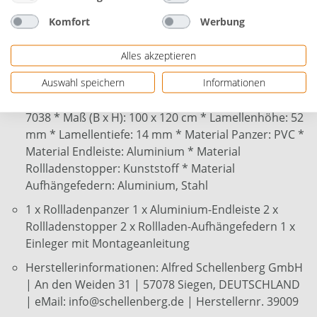
Breite individuell kürzbar, Höhe erweiterbar
Komfort
Werbung
gegen seitliches Verschieben arretiert
Alles akzeptieren
Set inkl. Rollladen-Aufhängefedern, Alu-Endleiste
und Rollladenstopper
Auswahl speichern
Informationen
* Rollladensystem: Maxi * Panzerfarbe: Grau, RAL
7038 * Maß (B x H): 100 x 120 cm * Lamellenhöhe: 52
mm * Lamellentiefe: 14 mm * Material Panzer: PVC *
Material Endleiste: Aluminium * Material
Rollladenstopper: Kunststoff * Material
Aufhängefedern: Aluminium, Stahl
1 x Rollladenpanzer 1 x Aluminium-Endleiste 2 x
Rollladenstopper 2 x Rollladen-Aufhängefedern 1 x
Einleger mit Montageanleitung
Herstellerinformationen: Alfred Schellenberg GmbH
| An den Weiden 31 | 57078 Siegen, DEUTSCHLAND
| eMail: info@schellenberg.de | Herstellernr. 39009