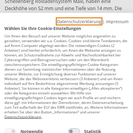
Schellenberg Rollladensystem Maxi, haben eine
Deckhöhe von 52 mm und eine Tiefe von 14 mm. Die
im Set enthaltene Abschlussleiste verfügt über einen
Datenschutzerklärung
|
Impressum
integrierten Gummikeder, der für ein geräuscharmes
Wählen Sie Ihre Cookie-Einstellungen
Aufsetzen des Rollladens und zur Verhinderung von
Um Ihnen den Besuch auf unserer Website möglichst angenehm zu
Festfrieren oder Beschädigungen an der Fensterbank
gestalten, verwenden wir u.a. Cookies. Cookies sind kleine Textdateien, die
sorgt. Die im Set enthaltenen Rollladenstopper,
auf Ihrem Computer abgelegt werden. Die notwendigen Cookies (2
Anbieter) sind hierbei erforderlich, um Ihnen die Webseite anzeigen zu
können Sie bei Bedarf an der Rollladen-Endleiste
können, als Schutzmaßnahme zur Abwehr und Nachvollziehbarkeit bei
festschrauben. Wir empfehlen, diese bei einer
Cyberangriffen und Betrugsversuchen oder um den Warenkorb
zwischenzuspeichern. Die einwilligungspflichtigen Cookie-Kategorien
manuellen Rollladenbedienung zu verwenden, um das
dienen zur Sammlung statistischer Informationen über die Nutzung
versehentliche Einziehen des Rollladenpanzers in den
unserer Website, zur Ermöglichung diverser Funktionen auf unserer
Website, die das Websiteerlebnis verbessern (3 Anbieter) und um Ihnen
Rollladenkasten zu verhindern.
individuell auf Ihre Bedürfnisse abgestimmte Werbung anzuzeigen (5
Anbieter). Sie können in alle Kategorien einwilligen („Alles akzeptieren“)
Alle Zubehörteile des Schellenberg Rollladensystems
oder die Kategorien einzeln auswählen. Mit Hilfe von
einwilligungspflichtigen Cookies legen wir auch Profile an und reichern
Maxi sind mit diesem Rollladen-Set kompatibel.
diese ggf. mit Informationen der Dienstleister, deren Datenverarbeitung
zum Teil außerhalb der EU/ des EWR stattfindet, an. Weitere Informationen
Rollladenpanzer aus leichten PVC-Lamellen, für
erhalten Sie über den Button „Informationen“ und unserer
Datenschutzerklärung
.
große Rollladenflächen
ideal für die Renovierung oder Neubau
Notwendig
Statistik