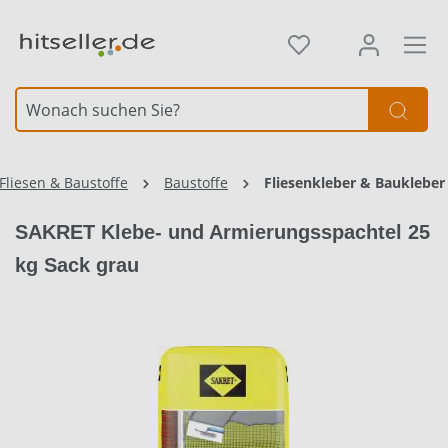
alt springen
Element überspringen
Fliesen & Baustoffe
Baustoffe
Fliesenkleber & Baukleber
SAKRET Klebe- und Armierungsspachtel 25
kg Sack grau