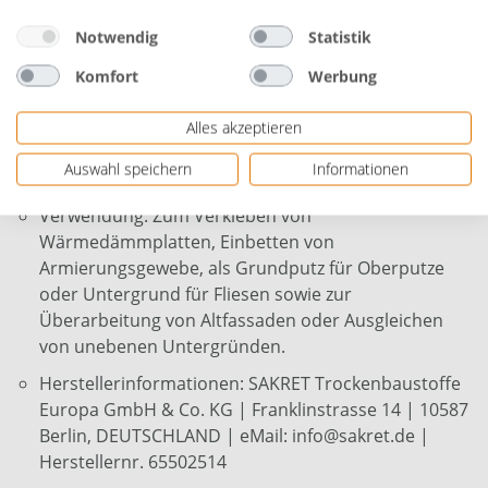
Atmungsaktiv
Notwendig
Statistik
Kunststoffvergütet
Komfort
Werbung
Materialverbrauch: ca. 6 - 8 kg/m²/mm Schichtdicke
Alles akzeptieren
Verarbeitungszeit: ca. 2 Stunde(n)
Auswahl speichern
Informationen
Reifezeit: ca. 3 Minute(n)
Verwendung: Zum Verkleben von
Wärmedämmplatten, Einbetten von
Armierungsgewebe, als Grundputz für Oberputze
oder Untergrund für Fliesen sowie zur
Überarbeitung von Altfassaden oder Ausgleichen
von unebenen Untergründen.
Herstellerinformationen: SAKRET Trockenbaustoffe
Europa GmbH & Co. KG | Franklinstrasse 14 | 10587
Berlin, DEUTSCHLAND | eMail: info@sakret.de |
Herstellernr. 65502514