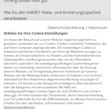
Untergründen sehr gut.
Wie Du den SAKRET Klebe- und Armierungsspachtel
verarbeitest
Je nach Anwendung unterscheidet sich die genaue
Datenschutzerklärung
|
Impressum
Verarbeitung natürlich. Als Beispiel: Für die Sanierung
Wählen Sie Ihre Cookie-Einstellungen
Deines Putzes bringst Du ein Armierungsgewebe mit 2
Um Ihnen den Besuch auf unserer Website möglichst angenehm zu
Lagen des Mörtels auf. Ist Dein geliebter alter Putz von
gestalten, verwenden wir u.a. Cookies. Cookies sind kleine Textdateien, die
Rissen verschont geblieben, kannst Du Dir das Gewebe
auf Ihrem Computer abgelegt werden. Die notwendigen Cookies (2
Anbieter) sind hierbei erforderlich, um Ihnen die Webseite anzeigen zu
auch sparen. Und vergiss nicht, die Hinweise im
können, als Schutzmaßnahme zur Abwehr und Nachvollziehbarkeit bei
Technischen Merkblatt und im Sicherheitsdatenblatt
Cyberangriffen und Betrugsversuchen oder um den Warenkorb
zwischenzuspeichern. Die einwilligungspflichtigen Cookie-Kategorien
zu lesen!
dienen zur Sammlung statistischer Informationen über die Nutzung
unserer Website, zur Ermöglichung diverser Funktionen auf unserer
für innen und außen
Website, die das Websiteerlebnis verbessern (3 Anbieter) und um Ihnen
individuell auf Ihre Bedürfnisse abgestimmte Werbung anzuzeigen (5
Anbieter). Sie können in alle Kategorien einwilligen („Alles akzeptieren“)
für Wand
oder die Kategorien einzeln auswählen. Mit Hilfe von
einwilligungspflichtigen Cookies legen wir auch Profile an und reichern
Wasserabweisend
diese ggf. mit Informationen der Dienstleister, deren Datenverarbeitung
zum Teil außerhalb der EU/ des EWR stattfindet, an. Weitere Informationen
Filzbar
erhalten Sie über den Button „Informationen“ und unserer
Datenschutzerklärung
.
Faserarmiert