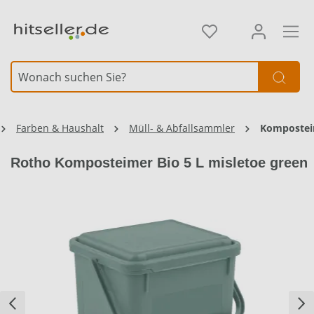
alt springen
Element überspringen
Farben & Haushalt
Müll- & Abfallsammler
Komposte
Rotho Komposteimer Bio 5 L misletoe green