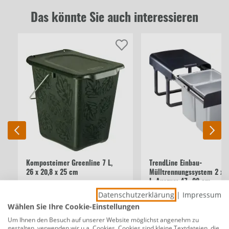
Das könnte Sie auch interessieren
Komposteimer Greenline 7 L,
TrendLine Einbau-
26 x 20,8 x 25 cm
Mülltrennungssystem 2 x 
L, Auszug: 47 -98 cm
Datenschutzerklärung
|
Impressum
Wählen Sie Ihre Cookie-Einstellungen
9,39 €
44,99 €
Um Ihnen den Besuch auf unserer Website möglichst angenehm zu
gestalten, verwenden wir u.a. Cookies. Cookies sind kleine Textdateien, die