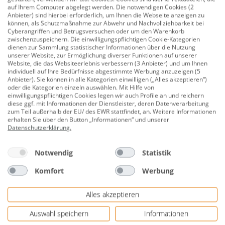
auf Ihrem Computer abgelegt werden. Die notwendigen Cookies (2
Anbieter) sind hierbei erforderlich, um Ihnen die Webseite anzeigen zu
Beschreibung
können, als Schutzmaßnahme zur Abwehr und Nachvollziehbarkeit bei
Cyberangriffen und Betrugsversuchen oder um den Warenkorb
Rotho Komposteimer Bio 5 L misletoe
zwischenzuspeichern. Die einwilligungspflichtigen Cookie-Kategorien
dienen zur Sammlung statistischer Informationen über die Nutzung
green
unserer Website, zur Ermöglichung diverser Funktionen auf unserer
Website, die das Websiteerlebnis verbessern (3 Anbieter) und um Ihnen
Produktnummer:
0655401074
individuell auf Ihre Bedürfnisse abgestimmte Werbung anzuzeigen (5
Anbieter). Sie können in alle Kategorien einwilligen („Alles akzeptieren“)
Der Rotho Komposteimer BIO passt in jede Ecke Ihrer
oder die Kategorien einzeln auswählen. Mit Hilfe von
Küche, besticht dabei mit seinem kompakten Format
einwilligungspflichtigen Cookies legen wir auch Profile an und reichern
diese ggf. mit Informationen der Dienstleister, deren Datenverarbeitung
und bewahrt Sie vor austretenden Gerüchen aufgrund
zum Teil außerhalb der EU/ des EWR stattfindet, an. Weitere Informationen
seines geruchshemmenden Deckels. Geben Sie einfach
erhalten Sie über den Button „Informationen“ und unserer
Datenschutzerklärung
.
jegliche Kompostabfälle in den Eimer. Sobald er voll ist,
entleeren Sie ihn schnell und bequem auf dem
Notwendig
Statistik
Kompost oder in der Biotonne, ohne dabei von
unangenehmen Gerüchen oder gar Insekten belästigt
Komfort
Werbung
zu werden. Aufgrund seines praktischen Tragegriffs
bleiben Ihre Hände beim Transportieren sauber.
Alles akzeptieren
Maße: 21 x 20 x 18 cm (L x B x H)
Auswahl speichern
Informationen