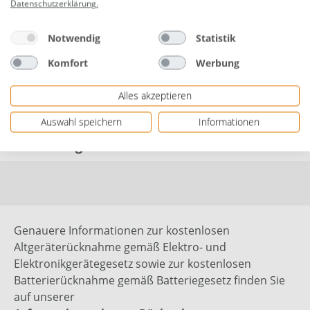
Datenschutzerklärung
.
Farbe: schwarz
Notwendig
Statistik
Inhalt: 100 Stück
Komfort
Werbung
Herstellerinformationen: REV Ritter GmbH |
Frankenstraße 1-4 | 63776 Mömbris, DEUTSCHLAND
Alles akzeptieren
| eMail: info@rev.de | Herstellernr. 0508274555
Auswahl speichern
Informationen
Bewertungen
Genauere Informationen zur kostenlosen
Altgeräterücknahme gemäß Elektro- und
Elektronikgerätegesetz sowie zur kostenlosen
Batterierücknahme gemäß Batteriegesetz finden Sie
auf unserer