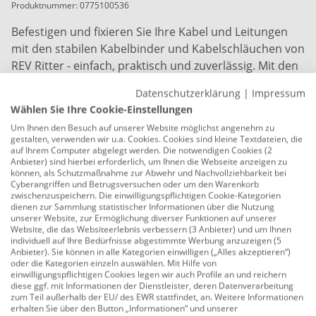
Produktnummer:
0775100536
Befestigen und fixieren Sie Ihre Kabel und Leitungen
mit den stabilen Kabelbinder und Kabelschläuchen von
REV Ritter - einfach, praktisch und zuverlässig. Mit den
strapazierfähigen Kabelbinder können Sie Ihre Kabel
Datenschutzerklärung
|
Impressum
praktisch bündeln und sicher befestigen. Für jeden
Wählen Sie Ihre Cookie-Einstellungen
Bedarf das passende Modell, vom Standard Kunststoff-
Um Ihnen den Besuch auf unserer Website möglichst angenehm zu
Kabelbinder über Modelle mit Klettverschluss bis zu
gestalten, verwenden wir u.a. Cookies. Cookies sind kleine Textdateien, die
sehr stabilen Edelstahl-Kabelbinder - wählen Sie aus
auf Ihrem Computer abgelegt werden. Die notwendigen Cookies (2
Anbieter) sind hierbei erforderlich, um Ihnen die Webseite anzeigen zu
der großen Auswahl das passende Modell für Ihren
können, als Schutzmaßnahme zur Abwehr und Nachvollziehbarkeit bei
Bedarf. Die besonderen Materialeigenschaften bieten
Cyberangriffen und Betrugsversuchen oder um den Warenkorb
zwischenzuspeichern. Die einwilligungspflichtigen Cookie-Kategorien
Ihnen je nach Ausführung vielfältige
dienen zur Sammlung statistischer Informationen über die Nutzung
Anwendungsmöglichkeiten im und ums Haus, in der
unserer Website, zur Ermöglichung diverser Funktionen auf unserer
Website, die das Websiteerlebnis verbessern (3 Anbieter) und um Ihnen
Wohnung oder auf der Baustelle.
individuell auf Ihre Bedürfnisse abgestimmte Werbung anzuzeigen (5
Anbieter). Sie können in alle Kategorien einwilligen („Alles akzeptieren“)
Material: Polyamid
oder die Kategorien einzeln auswählen. Mit Hilfe von
einwilligungspflichtigen Cookies legen wir auch Profile an und reichern
Breite: 3,5 mm
diese ggf. mit Informationen der Dienstleister, deren Datenverarbeitung
zum Teil außerhalb der EU/ des EWR stattfindet, an. Weitere Informationen
erhalten Sie über den Button „Informationen“ und unserer
Länge: 120 mm