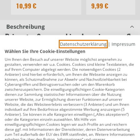
10,99 €
9,99 €
Beschreibung
Primaster Sonnenschirm Ingenio creme Ø
Datenschutzerklärung
|
Impressum
250 cm
Wählen Sie Ihre Cookie-Einstellungen
Produktnummer:
0691252641
Um Ihnen den Besuch auf unserer Website möglichst angenehm zu
gestalten, verwenden wir u.a. Cookies. Cookies sind kleine Textdateien, die
Der Primaster Sonnenschirm Ingenio in elegantem
auf Ihrem Computer abgelegt werden. Die notwendigen Cookies (2
Anbieter) sind hierbei erforderlich, um Ihnen die Webseite anzeigen zu
Creme vereint stilvolles Design mit zuverlässigem
können, als Schutzmaßnahme zur Abwehr und Nachvollziehbarkeit bei
Sonnenschutz. Mit einem Durchmesser von 250 cm
Cyberangriffen und Betrugsversuchen oder um den Warenkorb
zwischenzuspeichern. Die einwilligungspflichtigen Cookie-Kategorien
bietet er ausreichend Schatten für Balkon, Terrasse
dienen zur Sammlung statistischer Informationen über die Nutzung
oder Garten. Die robuste Konstruktion sorgt für
unserer Website, zur Ermöglichung diverser Funktionen auf unserer
Website, die das Websiteerlebnis verbessern (3 Anbieter) und um Ihnen
Stabilität, während das zeitlose Farbdesign sich
individuell auf Ihre Bedürfnisse abgestimmte Werbung anzuzeigen (5
harmonisch in jede Outdoor-Umgebung einfügt. Ideal
Anbieter). Sie können in alle Kategorien einwilligen („Alles akzeptieren“)
oder die Kategorien einzeln auswählen. Mit Hilfe von
für entspannte Stunden im Freien an sonnigen Tagen.
einwilligungspflichtigen Cookies legen wir auch Profile an und reichern
diese ggf. mit Informationen der Dienstleister, deren Datenverarbeitung
UV-Schutz bis +80
zum Teil außerhalb der EU/ des EWR stattfindet, an. Weitere Informationen
erhalten Sie über den Button „Informationen“ und unserer