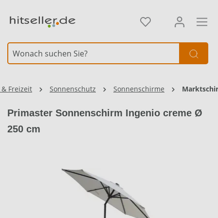
alt springen
Element überspringen
& Freizeit
Sonnenschutz
Sonnenschirme
Marktschi
Primaster Sonnenschirm Ingenio creme Ø
250 cm