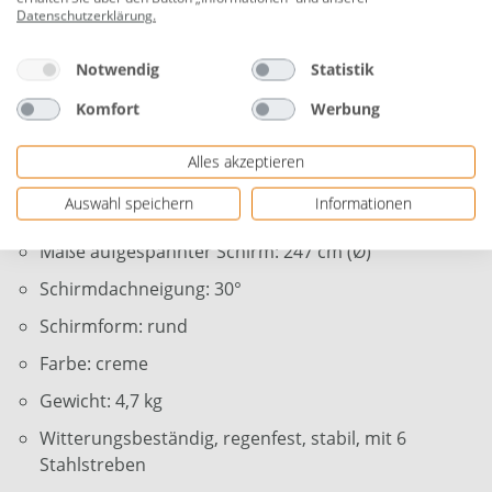
Aufspannung mit Kurbel
Datenschutzerklärung
.
Schirmhöhe: 222 cm
Notwendig
Statistik
Material Sonnenschirmbespannung: 100% Polyester
Komfort
Werbung
(180 g/m²)
Schirmmast: Aluminium pulverbeschichtet,
Alles akzeptieren
anthrazit
Auswahl speichern
Informationen
Maße Schirmmast: Ø 3,8 cm
Maße aufgespannter Schirm: 247 cm (Ø)
Schirmdachneigung: 30°
Schirmform: rund
Farbe: creme
Gewicht: 4,7 kg
Witterungsbeständig, regenfest, stabil, mit 6
Stahlstreben