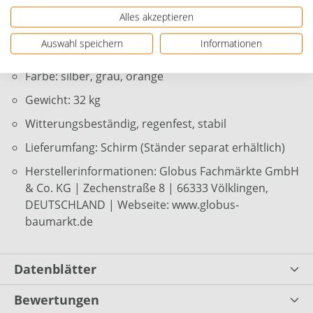
Maße Schirmmast: Ø 5,3 cm (oben), Ø 7,7 cm (unten)
Alles akzeptieren
Maße aufgespannter Schirm: 296 x 296 cm (L x B)
Auswahl speichern
Informationen
Schirmform: eckig
Farbe: silber, grau, orange
Gewicht: 32 kg
Witterungsbeständig, regenfest, stabil
Lieferumfang: Schirm (Ständer separat erhältlich)
Herstellerinformationen: Globus Fachmärkte GmbH
& Co. KG | Zechenstraße 8 | 66333 Völklingen,
DEUTSCHLAND | Webseite: www.globus-
baumarkt.de
Datenblätter
Bewertungen