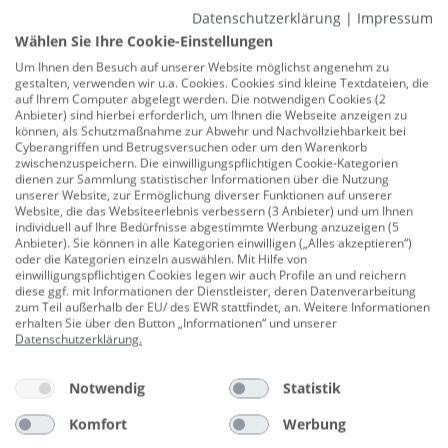
Primaster Sonnenschirm Globus Baumarkt
Datenschutzerklärung
|
Impressum
296 x 296 cm
Wählen Sie Ihre Cookie-Einstellungen
Produktnummer:
0691252628
Um Ihnen den Besuch auf unserer Website möglichst angenehm zu
gestalten, verwenden wir u.a. Cookies. Cookies sind kleine Textdateien, die
auf Ihrem Computer abgelegt werden. Die notwendigen Cookies (2
Der Primaster Sonnenschirm mit 296 x 296 cm bietet
Anbieter) sind hierbei erforderlich, um Ihnen die Webseite anzeigen zu
großzügigen Schatten für sonnige Tage im Garten oder
können, als Schutzmaßnahme zur Abwehr und Nachvollziehbarkeit bei
Cyberangriffen und Betrugsversuchen oder um den Warenkorb
auf der Terrasse. Mit seinem modernen Design und
zwischenzuspeichern. Die einwilligungspflichtigen Cookie-Kategorien
dem robusten Gestell ist er ideal für entspannte
dienen zur Sammlung statistischer Informationen über die Nutzung
unserer Website, zur Ermöglichung diverser Funktionen auf unserer
Stunden im Freien – zuverlässig, stabil und optisch ein
Website, die das Websiteerlebnis verbessern (3 Anbieter) und um Ihnen
Highlight.
individuell auf Ihre Bedürfnisse abgestimmte Werbung anzuzeigen (5
Anbieter). Sie können in alle Kategorien einwilligen („Alles akzeptieren“)
oder die Kategorien einzeln auswählen. Mit Hilfe von
UV-Schutz bis +60
einwilligungspflichtigen Cookies legen wir auch Profile an und reichern
diese ggf. mit Informationen der Dienstleister, deren Datenverarbeitung
Aufspannung mit Kurbel
zum Teil außerhalb der EU/ des EWR stattfindet, an. Weitere Informationen
erhalten Sie über den Button „Informationen“ und unserer
Schirmhöhe: 257 cm
Datenschutzerklärung
.
Material Sonnenschirmbespannung: 100% Polyester
(180 g/m²)
Notwendig
Statistik
Schirmmast: Aluminium, Kunststoff, Metall
Komfort
Werbung