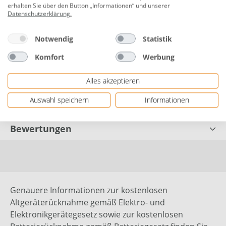
Wasser- und Nährstoffspreicher
erhalten Sie über den Button „Informationen“ und unserer
Datenschutzerklärung
.
für den Innenbereich
Notwendig
Statistik
Inhalt: 5 L
Komfort
Werbung
Herstellerinformationen: ASB Grünland Helmut
Aurenz GmbH | Mittlerer Pfad 19 | 70499 Stuttgart,
Alles akzeptieren
Deutschland | eMail: info@asbgreenworld.de |
Herstellernr. 316756
Auswahl speichern
Informationen
Bewertungen
Genauere Informationen zur kostenlosen
Altgeräterücknahme gemäß Elektro- und
Elektronikgerätegesetz sowie zur kostenlosen