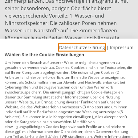
Zimmerpflanzen. Das hochwertige Pflanzgranulat mit
seiner besonderen, porigen Oberfläche bietet
vielversprechende Vorteile: 1. Wasser- und
Nährstoffspeicher: Die zahllosen Poren nehmen
Wasser und Nährstoffe auf. Die Zimmerpflanzen
können so je nach Bedarf Wasser und Nähr­stoffe
aufnehmen. Das Granulat ist leicht, einfach und sauber
Datenschutzerklärung
|
Impressum
in der Anwendung. Weniger anfällig für Krankheiten
Wählen Sie Ihre Cookie-Einstellungen
und den Befall von Bodenschädlingen. 2. Stabil gegen
Um Ihnen den Besuch auf unserer Website möglichst angenehm zu
Verdichtung und Zersetzung: Die feinen Granulat-
gestalten, verwenden wir u.a. Cookies. Cookies sind kleine Textdateien, die
auf Ihrem Computer abgelegt werden. Die notwendigen Cookies (2
Körner sind strukturstabil und verrot­tungsfest. Sie
Anbieter) sind hierbei erforderlich, um Ihnen die Webseite anzeigen zu
geben den Pflanzen einen sicheren Halt und sorgen für
können, als Schutzmaßnahme zur Abwehr und Nachvollziehbarkeit bei
Cyberangriffen und Betrugsversuchen oder um den Warenkorb
eine optimale Durchlüftung. Das Tongranulat bie­tet
zwischenzuspeichern. Die einwilligungspflichtigen Cookie-Kategorien
eine gute Pufferung des für das Wachstum der
dienen zur Sammlung statistischer Informationen über die Nutzung
unserer Website, zur Ermöglichung diverser Funktionen auf unserer
Pflanzen wichtigen pH-Wertes. 3. Vielfache
Website, die das Websiteerlebnis verbessern (3 Anbieter) und um Ihnen
Verwendbarkeit: Zur direkten Bepflanzung, zum
individuell auf Ihre Bedürfnisse abgestimmte Werbung anzuzeigen (5
Anbieter). Sie können in alle Kategorien einwilligen („Alles akzeptieren“)
Einmischen, als Drainage oder zur Dekoration.
oder die Kategorien einzeln auswählen. Mit Hilfe von
einwilligungspflichtigen Cookies legen wir auch Profile an und reichern
natürliches Tongranulat
diese ggf. mit Informationen der Dienstleister, deren Datenverarbeitung
zum Teil außerhalb der EU/ des EWR stattfindet, an. Weitere Informationen