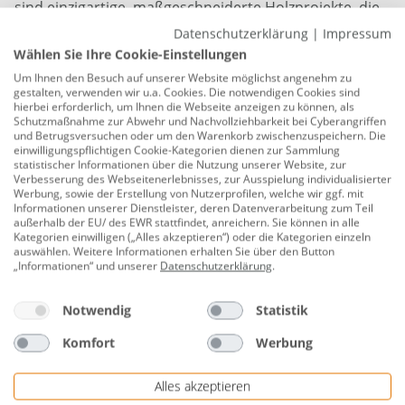
sind einzigartige, maßgeschneiderte Holzprojekte, die
durch die natürliche Schönheit der Akazie bestechen.
Datenschutzerklärung
|
Impressum
Wählen Sie Ihre Cookie-Einstellungen
Unsere Primaster Leimholz Akazie 80 x 20 cm x 18 mm
Um Ihnen den Besuch auf unserer Website möglichst angenehm zu
ist nicht nur ästhetisch ansprechend, sondern auch
gestalten, verwenden wir u.a. Cookies. Die notwendigen Cookies sind
hierbei erforderlich, um Ihnen die Webseite anzeigen zu können, als
umweltfreundlich, da sie aus nachhaltig
Schutzmaßnahme zur Abwehr und Nachvollziehbarkeit bei Cyberangriffen
bewirtschafteten Quellen stammt. Mit dieser
und Betrugsversuchen oder um den Warenkorb zwischenzuspeichern. Die
einwilligungspflichtigen Cookie-Kategorien dienen zur Sammlung
Holzplatte können Sie Ihre kreativen Ideen in die
statistischer Informationen über die Nutzung unserer Website, zur
Realität umsetzen und gleichzeitig einen Beitrag zur
Verbesserung des Webseitenerlebnisses, zur Ausspielung individualisierter
Werbung, sowie der Erstellung von Nutzerprofilen, welche wir ggf. mit
Nachhaltigkeit leisten. Verleihen Sie Ihren Projekten
Informationen unserer Dienstleister, deren Datenverarbeitung zum Teil
einen Hauch von Natur und Qualität mit unserer
außerhalb der EU/ des EWR stattfindet, anreichern. Sie können in alle
Kategorien einwilligen („Alles akzeptieren“) oder die Kategorien einzeln
Primaster Leimholz Akazie.
auswählen. Weitere Informationen erhalten Sie über den Button
„Informationen“ und unserer
Datenschutzerklärung
.
Länge: 80 cm
Breite: 20 cm
Notwendig
Statistik
Stärke: 18 mm
Komfort
Werbung
Holzart: Akazie
Alles akzeptieren
Oberfläche: geschliffen, geölt