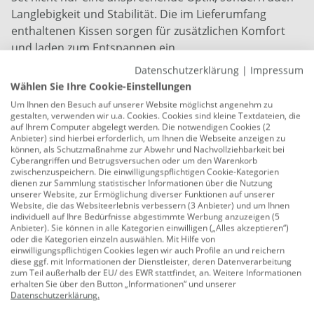
Langlebigkeit und Stabilität. Die im Lieferumfang
enthaltenen Kissen sorgen für zusätzlichen Komfort
und laden zum Entspannen ein.
Datenschutzerklärung
|
Impressum
Ob im Garten, auf der Terrasse oder dem Balkon - das
Wählen Sie Ihre Cookie-Einstellungen
Primaster Gartenmöbel-Set Tarent verwandelt jeden
Um Ihnen den Besuch auf unserer Website möglichst angenehm zu
Außenbereich in eine einladende Oase.
gestalten, verwenden wir u.a. Cookies. Cookies sind kleine Textdateien, die
auf Ihrem Computer abgelegt werden. Die notwendigen Cookies (2
Anbieter) sind hierbei erforderlich, um Ihnen die Webseite anzeigen zu
Set bestehen aus:
können, als Schutzmaßnahme zur Abwehr und Nachvollziehbarkeit bei
Cyberangriffen und Betrugsversuchen oder um den Warenkorb
1 x Bank 1 - Maße: 186 x 76 x 85 cm (L x B x H)
zwischenzuspeichern. Die einwilligungspflichtigen Cookie-Kategorien
dienen zur Sammlung statistischer Informationen über die Nutzung
1 x Bank 2 - Maße: 126 x 76 x 85 cm (L x B x H)
unserer Website, zur Ermöglichung diverser Funktionen auf unserer
2 x Stuhl - Maße: 66 x 76 x 85 cm (L x B x H)
Website, die das Websiteerlebnis verbessern (3 Anbieter) und um Ihnen
individuell auf Ihre Bedürfnisse abgestimmte Werbung anzuzeigen (5
1 x Tisch - Maße: 140 x 70 x 65 cm (L x B x H)
Anbieter). Sie können in alle Kategorien einwilligen („Alles akzeptieren“)
oder die Kategorien einzeln auswählen. Mit Hilfe von
Besonderheit: extra hoher Rücken, extra breite
einwilligungspflichtigen Cookies legen wir auch Profile an und reichern
diese ggf. mit Informationen der Dienstleister, deren Datenverarbeitung
Sitzfläche
zum Teil außerhalb der EU/ des EWR stattfindet, an. Weitere Informationen
erhalten Sie über den Button „Informationen“ und unserer
2 Bänke + 2 Stühle + 1 Tisch
Datenschutzerklärung
.