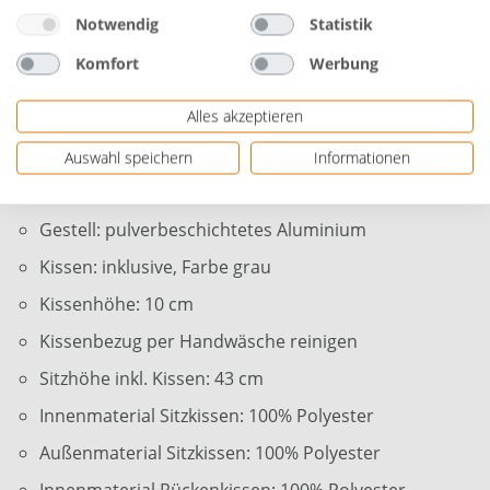
Material: Aluminium/moderne Kunststoffschnürung
Notwendig
Statistik
Set: 5-teilig
Komfort
Werbung
Bietet ausreichend Platz für bis zu 7 Personen
Alles akzeptieren
Belastbarkeit je Stuhl: max. 110 kg
Belastbarkeit Bank 1: max. 330 kg
Auswahl speichern
Informationen
Belastbarkeit Bank 2: max. 220 kg
Gestell: pulverbeschichtetes Aluminium
Kissen: inklusive, Farbe grau
Kissenhöhe: 10 cm
Kissenbezug per Handwäsche reinigen
Sitzhöhe inkl. Kissen: 43 cm
Innenmaterial Sitzkissen: 100% Polyester
Außenmaterial Sitzkissen: 100% Polyester