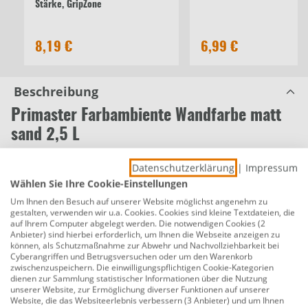
Stärke, GripZone
8,19 €
6,99 €
Beschreibung
Primaster Farbambiente Wandfarbe matt
sand 2,5 L
Produktnummer:
0765054642
Datenschutzerklärung
|
Impressum
Entdecke die ausdrucksstarken Farbtöne, lass’ Dich
Wählen Sie Ihre Cookie-Einstellungen
inspirieren und gestalte Dein persönliches
Um Ihnen den Besuch auf unserer Website möglichst angenehm zu
gestalten, verwenden wir u.a. Cookies. Cookies sind kleine Textdateien, die
FarbAmbiente! PRIMASTER FarbAmbiente ist eine
auf Ihrem Computer abgelegt werden. Die notwendigen Cookies (2
matte Dispersionsfarbe für innen mit guter Deckkraft
Anbieter) sind hierbei erforderlich, um Ihnen die Webseite anzeigen zu
können, als Schutzmaßnahme zur Abwehr und Nachvollziehbarkeit bei
und frei von Konservierungs- und Lösemitteln für ein
Cyberangriffen und Betrugsversuchen oder um den Warenkorb
gesundes Raumklima. Tauche ganze Räume in Deinen
zwischenzuspeichern. Die einwilligungspflichtigen Cookie-Kategorien
dienen zur Sammlung statistischer Informationen über die Nutzung
Lieblingsfarbton, kombiniere Farbtöne Ton in Ton oder
unserer Website, zur Ermöglichung diverser Funktionen auf unserer
setze spannende Akzente für Deine individuelle
Website, die das Websiteerlebnis verbessern (3 Anbieter) und um Ihnen