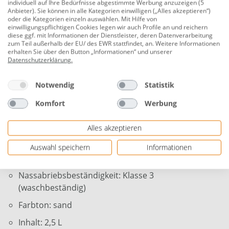
individuell auf Ihre Bedürfnisse abgestimmte Werbung anzuzeigen (5
Wohlfühlatmosphäre. PRIMASTER FarbAmbiente
Anbieter). Sie können in alle Kategorien einwilligen („Alles akzeptieren“)
Innenfarbe ist tropfgehemmt, atmungsaktiv und leicht
oder die Kategorien einzeln auswählen. Mit Hilfe von
einwilligungspflichtigen Cookies legen wir auch Profile an und reichern
zu verarbeiten und eignet sich somit perfekt für Neu-
diese ggf. mit Informationen der Dienstleister, deren Datenverarbeitung
und Renovierungsanstriche, z.B. auf glatten Wänden
zum Teil außerhalb der EU/ des EWR stattfindet, an. Weitere Informationen
erhalten Sie über den Button „Informationen“ und unserer
(Mauerwerk, Verputz), Raufaser- oder Strukturtapeten,
Datenschutzerklärung
.
grundierten Gipskarton- und Deckenplatten sowie
Dispersionsaltanstrichen.
Notwendig
Statistik
Für innen
Komfort
Werbung
Ergiebigkeit: ca. 20 m² bei einmaligem Anstrich je
Alles akzeptieren
nach Untergrund
Gute Deckkraft und frei von Konservierungs- und
Auswahl speichern
Informationen
Lösemitteln
Nassabriebsbeständigkeit: Klasse 3
(waschbeständig)
Farbton: sand
Inhalt: 2,5 L