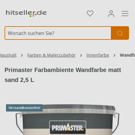
alt springen
Element überspringen
Haushalt
Farben & Malerzubehör
Innenfarbe
Wandf
Primaster Farbambiente Wandfarbe matt
sand 2,5 L
Versandkostenfrei