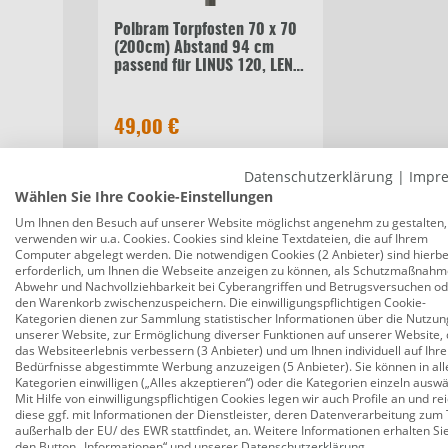
Polbram Torpfosten 70 x 70
(200cm) Abstand 94 cm
passend für LINUS 120, LENI
120, ULRICH 120, BERTA
120, RAL-Farbe 7016
49,00 €
Datenschutzerklärung
|
Impr
Wählen Sie Ihre Cookie-Einstellungen
Beschreibung
Bewertungen
Um Ihnen den Besuch auf unserer Website möglichst angenehm zu gestalten,
verwenden wir u.a. Cookies. Cookies sind kleine Textdateien, die auf Ihrem
Computer abgelegt werden. Die notwendigen Cookies (2 Anbieter) sind hierbe
erforderlich, um Ihnen die Webseite anzeigen zu können, als Schutzmaßnahm
Abwehr und Nachvollziehbarkeit bei Cyberangriffen und Betrugsversuchen o
Polbram Doppeltor Berta 120 verzinkt a
den Warenkorb zwischenzuspeichern. Die einwilligungspflichtigen Cookie-
Kategorien dienen zur Sammlung statistischer Informationen über die Nutzun
Produktnummer:
0692454330
unserer Website, zur Ermöglichung diverser Funktionen auf unserer Website, 
das Websiteerlebnis verbessern (3 Anbieter) und um Ihnen individuell auf Ihre
Das Polbram Doppeltor Berta 120 bietet die perfek
Bedürfnisse abgestimmte Werbung anzuzeigen (5 Anbieter). Sie können in all
feuerverzinkten Stahlrahmen und der modernen pulv
Kategorien einwilligen („Alles akzeptieren“) oder die Kategorien einzeln ausw
Mit Hilfe von einwilligungspflichtigen Cookies legen wir auch Profile an und re
Grundstücks.
diese ggf. mit Informationen der Dienstleister, deren Datenverarbeitung zum 
außerhalb der EU/ des EWR stattfindet, an. Weitere Informationen erhalten Si
Pfostenmaß: Torpfosten mit Nietmutter 70X70 (2
den Button „Informationen“ und unserer
Datenschutzerklärung
.