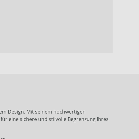
chem Design. Mit seinem hochwertigen
ür eine sichere und stilvolle Begrenzung Ihres
4 m