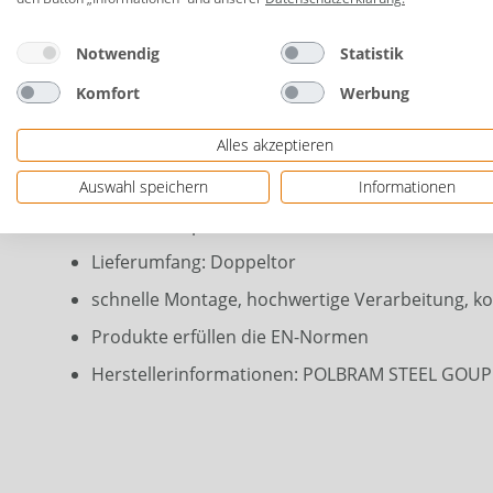
Design: vertikale vielfältige Geländerstäbe
Notwendig
Statistik
Maße: 300 x 120 cm (B x H)
Komfort
Werbung
Stärke: 4 cm
Alles akzeptieren
Material: Stahl verzinkt
Farbe: anthrazit
Auswahl speichern
Informationen
Oberfläche: pulverbeschichtet
Lieferumfang: Doppeltor
schnelle Montage, hochwertige Verarbeitung, k
Produkte erfüllen die EN-Normen
Herstellerinformationen: POLBRAM STEEL GOUP S