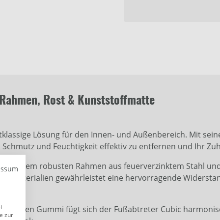
 Rahmen, Rost & Kunststoffmatte
tklassige Lösung für den Innen- und Außenbereich. Mit seine
 Schmutz und Feuchtigkeit effektiv zu entfernen und Ihr Zu
mit einem robusten Rahmen aus feuerverzinktem Stahl und K
essum
eser Materialien gewährleistet eine hervorragende Widerst
i
chwarzen Gummi fügt sich der Fußabtreter Cubic harmonis
e zur