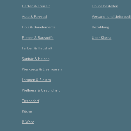
Garten & Freizeit
Online bestellen
Auto & Fahrrad
Versand- und Lieferbed
Holz & Bauelemente
Bezahlung
Fliesen & Baustoffe
Über Klarna
Farben & Haushalt
Sanitär & Heizen
Werkzeug & Eisenwaren
Lampen & Elektro
Wellness & Gesundheit
Tierbedarf
Küche
B-Ware