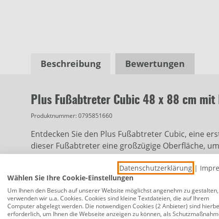
Beschreibung
Bewertungen
Plus Fußabtreter Cubic 48 x 88 cm mit
Produktnummer:
0795851660
Entdecken Sie den Plus Fußabtreter Cubic, eine ers
dieser Fußabtreter eine großzügige Oberfläche, um
Hergestellt aus recyceltem Gummi in Kombination 
Datenschutzerklärung
|
Impr
strapazierfähig und langlebig. Die Kombination di
Wählen Sie Ihre Cookie-Einstellungen
und starkem Gebrauch.
Um Ihnen den Besuch auf unserer Website möglichst angenehm zu gestalten,
verwenden wir u.a. Cookies. Cookies sind kleine Textdateien, die auf Ihrem
Computer abgelegt werden. Die notwendigen Cookies (2 Anbieter) sind hierbe
Dank seiner feuerverzinkten Oberfläche und dem s
erforderlich, um Ihnen die Webseite anzeigen zu können, als Schutzmaßnahm