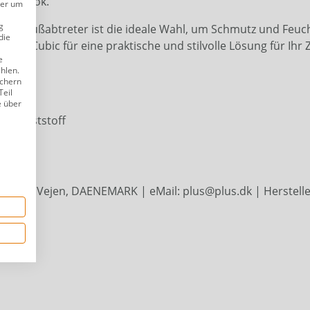
den Look.
der um
g
eser Fußabtreter ist die ideale Wahl, um Schmutz und Feuch
die
reter Cubic für eine praktische und stilvolle Lösung für Ihr
e
ählen.
ichern
Teil
e über
l, Kunststoff
 | 6600 Vejen, DAENEMARK | eMail: plus@plus.dk | Herstelle