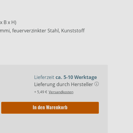
o sehen zu können, müssen die
zeptiert werden:
Ich stimme zu
.
x B x H)
mmi, feuerverzinkter Stahl, Kunststoff
Lieferzeit
ca. 5-10 Werktage
Lieferung durch Hersteller
+ 5,49 €
Versandkosten
In den Warenkorb