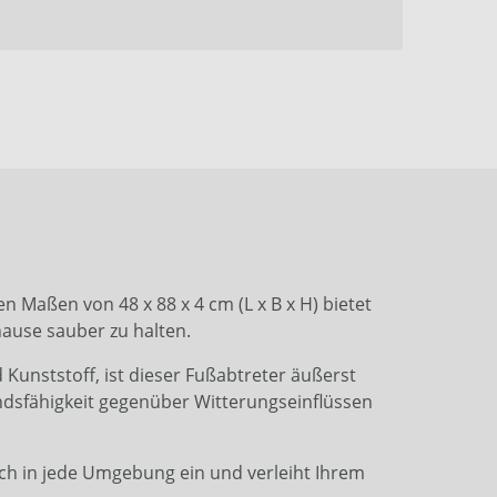
n Maßen von 48 x 88 x 4 cm (L x B x H) bietet
hause sauber zu halten.
unststoff, ist dieser Fußabtreter äußerst
andsfähigkeit gegenüber Witterungseinflüssen
ch in jede Umgebung ein und verleiht Ihrem