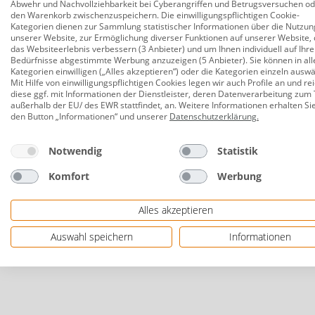
Eingangsbereich einen modernen und ansprechen
Abwehr und Nachvollziehbarkeit bei Cyberangriffen und Betrugsversuchen o
den Warenkorb zwischenzuspeichern. Die einwilligungspflichtigen Cookie-
Kategorien dienen zur Sammlung statistischer Informationen über die Nutzun
Ob für den Einsatz im Innen- oder Außenbereich, di
unserer Website, zur Ermöglichung diverser Funktionen auf unserer Website, 
sauber zu halten. Investieren Sie in den Plus Fußabt
das Websiteerlebnis verbessern (3 Anbieter) und um Ihnen individuell auf Ihre
Bedürfnisse abgestimmte Werbung anzuzeigen (5 Anbieter). Sie können in all
Kategorien einwilligen („Alles akzeptieren“) oder die Kategorien einzeln ausw
für innen und außen
Mit Hilfe von einwilligungspflichtigen Cookies legen wir auch Profile an und re
diese ggf. mit Informationen der Dienstleister, deren Datenverarbeitung zum 
Maße: 48 x 88 x 4 cm (L x B x H)
außerhalb der EU/ des EWR stattfindet, an. Weitere Informationen erhalten Si
den Button „Informationen“ und unserer
Datenschutzerklärung
.
Material: recycelten Gummi, feuerverzinkter Stah
sehr strapazierfähig
Notwendig
Statistik
Farbe: feuerverzinkter/schwarz
Komfort
Werbung
Herstellerinformationen: PLUS A/S | Ådalen 13B
Alles akzeptieren
Auswahl speichern
Informationen