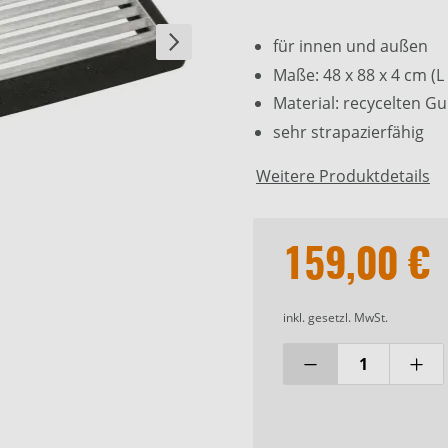
Um das YouTube-Vide
für innen und außen
Komfort-Cookies ak
Maße: 48 x 88 x 4 cm (L 
Material: recycelten Gu
sehr strapazierfähig
Weitere Produktdetails
159,00 €
inkl. gesetzl. MwSt.