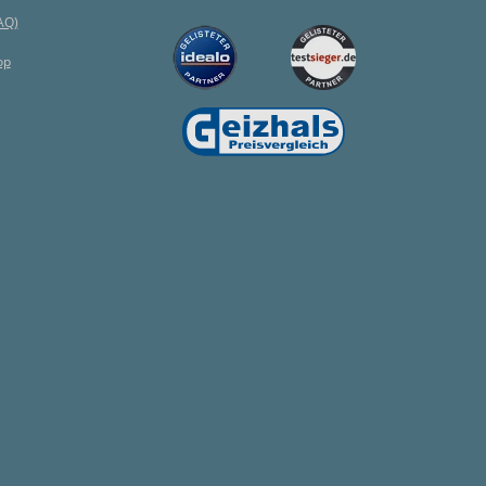
AQ)
op