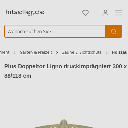
alt springen
Element überspringen
iment
Garten & Freizeit
Zäune & Sichtschutz
Holzzäu
Plus Doppeltor Ligno druckimprägniert 300 x
88/118 cm