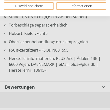
Bodenrahmen: 4,4 x 6,8 cm
Auswahl speichern
Informationen
Querstreben: 1,6 x 6,8 cm
Stäbe: 1,6 x 6,8 cm (4,6 cm zw. den Stäben)
Torbeschläge separat erhältlich
Holzart: Kiefer/Fichte
Oberflächenbehandlung: druckimprägniert
FSC®-zertifiziert - FSC® N001595
Herstellerinformationen: PLUS A/S | Ådalen 13B |
6600 Vejen, DAENEMARK | eMail: plus@plus.dk |
Herstellernr. 13615-1
Bewertungen