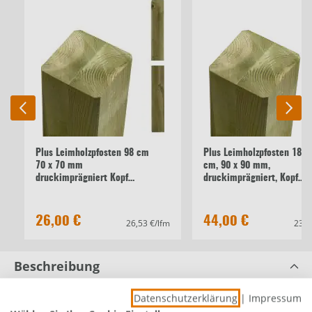
Plus Leimholzpfosten 98 cm
Plus Leimholzpfosten 187
70 x 70 mm
cm, 90 x 90 mm,
druckimprägniert Kopf
druckimprägniert, Kopf
gerundet
gerundet
26,00 €
44,00 €
26,53 €/lfm
23,5
Beschreibung
Plus Doppeltor Ligno druckimprägniert
Datenschutzerklärung
|
Impressum
300 x 88/118 cm