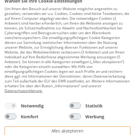
Wählen Sie Ihre Cookie-Einstellungen
Produktnummer:
0784204337
Um Ihnen den Besuch auf unserer Website möglichst angenehm zu
gestalten, verwenden wir u.a. Cookies. Cookies sind kleine Textdateien, die
auf Ihrem Computer abgelegt werden. Die notwendigen Cookies (2
Erhalten Sie mit dem Ligno Vorgartenzaun eine
Anbieter) sind hierbei erforderlich, um Ihnen die Webseite anzeigen zu
praktische und schöne Gartenlösung. Dieser schöne
können, als Schutzmaßnahme zur Abwehr und Nachvollziehbarkeit bei
Cyberangriffen und Betrugsversuchen oder um den Warenkorb
und schlichte Zaun, sorgt für eine hilfreiche
zwischenzuspeichern. Die einwilligungspflichtigen Cookie-Kategorien
Einzäunung für Kinder und Hunde und verleiht
dienen zur Sammlung statistischer Informationen über die Nutzung
unserer Website, zur Ermöglichung diverser Funktionen auf unserer
gleichzeitig einen schönen Gesamteindruck. Für dieses
Website, die das Websiteerlebnis verbessern (3 Anbieter) und um Ihnen
System sind Gartentore erhältlich, die mit ihrem
individuell auf Ihre Bedürfnisse abgestimmte Werbung anzuzeigen (5
Anbieter). Sie können in alle Kategorien einwilligen („Alles akzeptieren“)
kleinen Bogen für ein schönes Erscheinungsbild
oder die Kategorien einzeln auswählen. Mit Hilfe von
sorgen. Er besteht aus druckimprägnierter
einwilligungspflichtigen Cookies legen wir auch Profile an und reichern
diese ggf. mit Informationen der Dienstleister, deren Datenverarbeitung
Kiefer/Fichte, was es Ihnen ermöglicht, den Zaun in der
zum Teil außerhalb der EU/ des EWR stattfindet, an. Weitere Informationen
von Ihnen gewünschten Farbe zu streichen. Als
erhalten Sie über den Button „Informationen“ und unserer
Datenschutzerklärung
.
Zubehör ist das Plus Torbeschlag unabdingbar.
Breite: 300 cm
Notwendig
Statistik
Höhe: 88/118 cm
Komfort
Werbung
Seitenrahmen: 4,4 x 9,0 cm
Alles akzeptieren