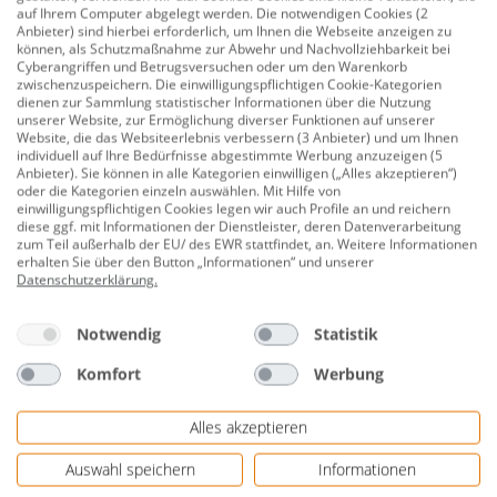
auf Ihrem Computer abgelegt werden. Die notwendigen Cookies (2
Attraktive Falle zum sicheren Abfangen von Wespen im
Anbieter) sind hierbei erforderlich, um Ihnen die Webseite anzeigen zu
Außen- und Innenbereich. Zum Aufhängen oder
können, als Schutzmaßnahme zur Abwehr und Nachvollziehbarkeit bei
Cyberangriffen und Betrugsversuchen oder um den Warenkorb
Aufstellen. Spezielle Konstruktion verhindert, dass
zwischenzuspeichern. Die einwilligungspflichtigen Cookie-Kategorien
Schmetterlinge gefangen werden. Transparentes
dienen zur Sammlung statistischer Informationen über die Nutzung
unserer Website, zur Ermöglichung diverser Funktionen auf unserer
Fallenoberteil ermöglicht leichte Kontrolle.
Website, die das Websiteerlebnis verbessern (3 Anbieter) und um Ihnen
individuell auf Ihre Bedürfnisse abgestimmte Werbung anzuzeigen (5
Lediglich gegen die nicht unter Naturschutz gestellte
Anbieter). Sie können in alle Kategorien einwilligen („Alles akzeptieren“)
oder die Kategorien einzeln auswählen. Mit Hilfe von
"deutsche Wespe" und die "gemeine Wespe" dürfen die
einwilligungspflichtigen Cookies legen wir auch Profile an und reichern
Mittel verwendet werden. Unter Naturschutz stehende
diese ggf. mit Informationen der Dienstleister, deren Datenverarbeitung
zum Teil außerhalb der EU/ des EWR stattfindet, an. Weitere Informationen
geschützte Arten dürfen auf keinen Fall bekämpft
erhalten Sie über den Button „Informationen“ und unserer
werden. Zudem ist eine Anwendung nur gestattet,
Datenschutzerklärung
.
wenn in der individuellen Situation von den Wespen
eine Gefahr im Sinne des Bundesnaturschutzgesetzes
Notwendig
Statistik
ausgeht.
Komfort
Werbung
Anwendungsart: gebrauchsfertig
Alles akzeptieren
Anwendungsbereich: fängt Wespen
Auswahl speichern
Informationen
Einsatzbereich: im Außen- und Innenbereich