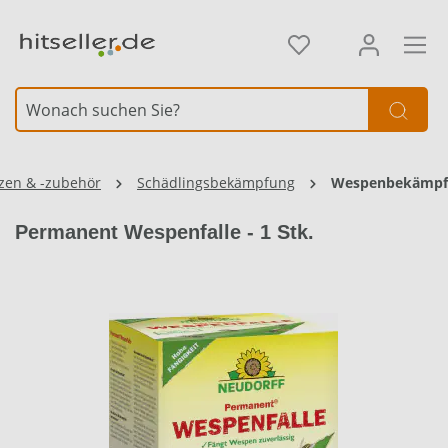
alt springen
Element überspringen
nzen & -zubehör
Schädlingsbekämpfung
Wespenbekämpf
Permanent Wespenfalle - 1 Stk.