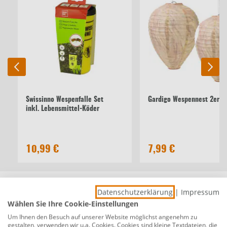
Swissinno Wespenfalle Set
Gardigo Wespennest 2er-S
inkl. Lebensmittel-Köder
10,99 €
7,99 €
Beschreibung
Datenschutzerklärung
|
Impressum
Permanent Wespenfalle - 1 Stk.
Wählen Sie Ihre Cookie-Einstellungen
Produktnummer:
0688501113
Um Ihnen den Besuch auf unserer Website möglichst angenehm zu
gestalten, verwenden wir u.a. Cookies. Cookies sind kleine Textdateien, die