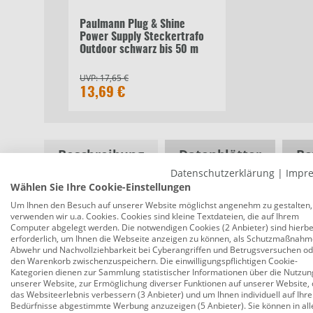
Paulmann Plug & Shine
Power Supply Steckertrafo
Outdoor schwarz bis 50 m
UVP:
17,65 €
13,69 €
Beschreibung
Datenblätter
Be
Datenschutzerklärung
|
Impr
Wählen Sie Ihre Cookie-Einstellungen
Um Ihnen den Besuch auf unserer Website möglichst angenehm zu gestalten,
Paulmann Plug & Shine Spot Plantini B
verwenden wir u.a. Cookies. Cookies sind kleine Textdateien, die auf Ihrem
Computer abgelegt werden. Die notwendigen Cookies (2 Anbieter) sind hierbe
Produktnummer:
0773500003
erforderlich, um Ihnen die Webseite anzeigen zu können, als Schutzmaßnahm
Abwehr und Nachvollziehbarkeit bei Cyberangriffen und Betrugsversuchen o
Auspacken, zusammenstecken, Garten beleuchten: d
den Warenkorb zwischenzuspeichern. Die einwilligungspflichtigen Cookie-
Verbindungskabel bietet Ihnen einen idealen Einst
Kategorien dienen zur Sammlung statistischer Informationen über die Nutzun
unserer Website, zur Ermöglichung diverser Funktionen auf unserer Website, 
lassen sich individuell ausrichten und sind absol
das Websiteerlebnis verbessern (3 Anbieter) und um Ihnen individuell auf Ihre
Bedürfnisse abgestimmte Werbung anzuzeigen (5 Anbieter). Sie können in all