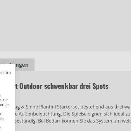
wertungen
essum
asisset Outdoor schwenkbar drei Spots
i
e zur
der um
as Plug & Shine Plantini Starterset bestehend aus drei w
ieg in die Außenbeleuchtung. Die Spieße eignen sich ideal 
g
die
ut wetterbeständig. Bei Bedarf können Sie das System um we
e