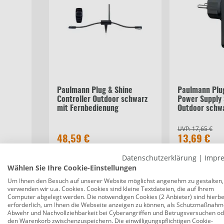
Paulmann Plug & Shine
Paulmann Plu
Controller Outdoor schwarz
Power Supply 
mit Fernbedienung
Outdoor schwa
UVP:
17,65 €
48,59 €
13,69 €
Datenschutzerklärung
|
Impr
Wählen Sie Ihre Cookie-Einstellungen
Um Ihnen den Besuch auf unserer Website möglichst angenehm zu gestalten,
Beschreibung
Datenblätter
Be
verwenden wir u.a. Cookies. Cookies sind kleine Textdateien, die auf Ihrem
Computer abgelegt werden. Die notwendigen Cookies (2 Anbieter) sind hierbe
erforderlich, um Ihnen die Webseite anzeigen zu können, als Schutzmaßnahm
Abwehr und Nachvollziehbarkeit bei Cyberangriffen und Betrugsversuchen o
Paulmann Plug & Shine Erdspieß Flood
den Warenkorb zwischenzuspeichern. Die einwilligungspflichtigen Cookie-