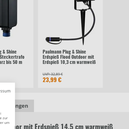
g & Shine
Paulmann Plug & Shine
Steckertrafo
Erdspieß Flood Outdoor mit
rz bis 50 m
Erdspieß 10,3 cm warmweiß
UVP:
32,89 €
23,99 €
essum
wertungen
i
e zur
der um
 Outdoor mit Erdspieß 14,5 cm warmweiß