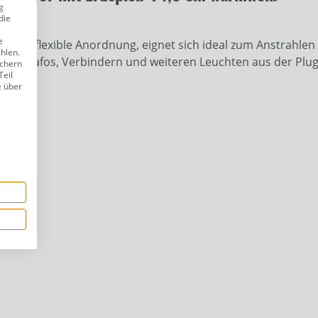
g
die
e
für die flexible Anordnung, eignet sich ideal zum Anstrahlen
ählen.
 Mit Trafos, Verbindern und weiteren Leuchten aus der Plug 
ichern
Teil
ellen.
e über