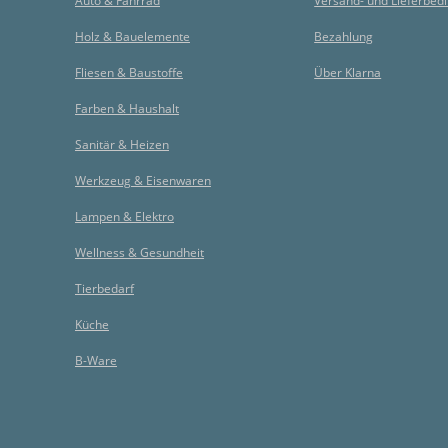
Auto & Fahrrad
Versand- und Lieferbed
Holz & Bauelemente
Bezahlung
Fliesen & Baustoffe
Über Klarna
Farben & Haushalt
Sanitär & Heizen
Werkzeug & Eisenwaren
Lampen & Elektro
Wellness & Gesundheit
Tierbedarf
Küche
B-Ware