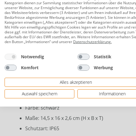
Kategorien dienen zur Sammlung statistischer Informationen über die Nutzun
unserer Website, zur Ermöglichung diverser Funktionen auf unserer Website, 
Produktnummer:
0773503813
das Websiteerlebnis verbessern (3 Anbieter) und um Ihnen individuell auf Ihre
Bedürfnisse abgestimmte Werbung anzuzeigen (5 Anbieter). Sie können in all
Dieser Plug & Shine Fluter inklusive Montagespieß 
Kategorien einwilligen („Alles akzeptieren“) oder die Kategorien einzeln ausw
Bedarf ausrichten und ist absolut wetterbeständig.
Mit Hilfe von einwilligungspflichtigen Cookies legen wir auch Profile an und re
diese ggf. mit Informationen der Dienstleister, deren Datenverarbeitung zum 
Lichtinstallation für den Außenbereich zusammenst
außerhalb der EU/ des EWR stattfindet, an. Weitere Informationen erhalten Si
den Button „Informationen“ und unserer
Datenschutzerklärung
.
Technik: LED
Leistung: 15,5 W
Notwendig
Statistik
Lichtleistung: 1.400 lm
Komfort
Werbung
Lichtfarbe: 3.000 K (warmweiß)
Alles akzeptieren
Dimmbar: nein
Auswahl speichern
Informationen
Material: Aluminium
Farbe: schwarz
Maße: 14,5 x 16 x 2,6 cm (H x B x T)
Schutzart: IP65