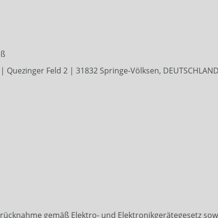
eß
| Quezinger Feld 2 | 31832 Springe-Völksen, DEUTSCHLAND 
erücknahme gemäß Elektro- und Elektronikgerätegesetz so