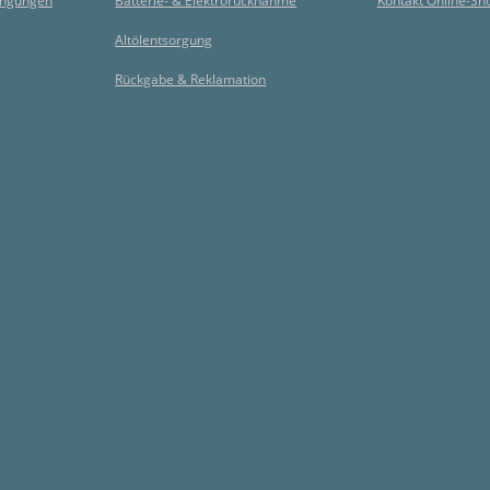
ingungen
Batterie- & Elektrorücknahme
Kontakt Online-Sh
Altölentsorgung
Rückgabe & Reklamation