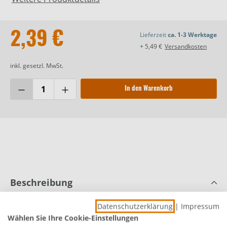
2,39 €
Lieferzeit
ca. 1-3 Werktage
+ 5,49 €
Versandkosten
inkl. gesetzl. MwSt.
In den Warenkorb
Beschreibung
Paladin Grundsucher 20 g 20 g/1 Stück
Datenschutzerklärung
|
Impressum
Produktnummer:
0689903753
Wählen Sie Ihre Cookie-Einstellungen