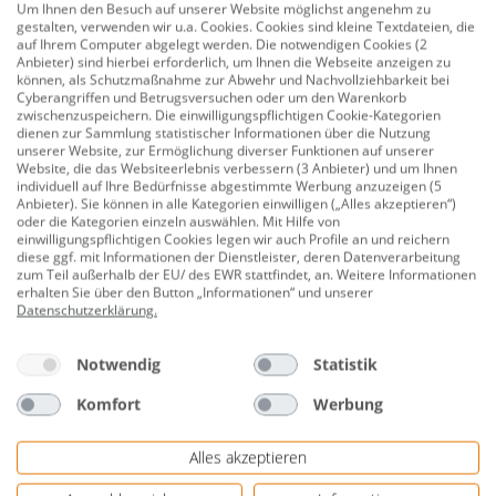
Um Ihnen den Besuch auf unserer Website möglichst angenehm zu
Dieses Modell dient zum Ausloten der Wassertiefe. Der
gestalten, verwenden wir u.a. Cookies. Cookies sind kleine Textdateien, die
Klapp-Grundsucher wird aufgeklappt und der
auf Ihrem Computer abgelegt werden. Die notwendigen Cookies (2
Anbieter) sind hierbei erforderlich, um Ihnen die Webseite anzeigen zu
Angelhaken kann eingeführt werden.
können, als Schutzmaßnahme zur Abwehr und Nachvollziehbarkeit bei
Cyberangriffen und Betrugsversuchen oder um den Warenkorb
20 g
zwischenzuspeichern. Die einwilligungspflichtigen Cookie-Kategorien
dienen zur Sammlung statistischer Informationen über die Nutzung
unserer Website, zur Ermöglichung diverser Funktionen auf unserer
1 Stück
Website, die das Websiteerlebnis verbessern (3 Anbieter) und um Ihnen
individuell auf Ihre Bedürfnisse abgestimmte Werbung anzuzeigen (5
Herstellerinformationen: PALADIN GmbH & Co. KG |
Anbieter). Sie können in alle Kategorien einwilligen („Alles akzeptieren“)
Alte Ziegelei 24 | 51588 Nümbrecht-Elsenroth,
oder die Kategorien einzeln auswählen. Mit Hilfe von
einwilligungspflichtigen Cookies legen wir auch Profile an und reichern
DEUTSCHLAND | eMail: info@paladin.de |
diese ggf. mit Informationen der Dienstleister, deren Datenverarbeitung
Herstellernr. 1808020
zum Teil außerhalb der EU/ des EWR stattfindet, an. Weitere Informationen
erhalten Sie über den Button „Informationen“ und unserer
Datenschutzerklärung
.
Bewertungen
Notwendig
Statistik
Komfort
Werbung
Alles akzeptieren
Genauere Informationen zur kostenlosen