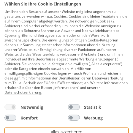
Produktnummer:
0689904845
Wählen Sie Ihre Cookie-Einstellungen
Um Ihnen den Besuch auf unserer Website möglichst angenehm zu
Die Piloten sind mit einem Silikonstopper ausgestattet.
gestalten, verwenden wir u.a. Cookies. Cookies sind kleine Textdateien, die
Dies erlaubt ein einfaches Verschieben und sicheres
auf Ihrem Computer abgelegt werden. Die notwendigen Cookies (2
Anbieter) sind hierbei erforderlich, um Ihnen die Webseite anzeigen zu
Fixieren des Piloten an jeder Stelle der Schnur.
können, als Schutzmaßnahme zur Abwehr und Nachvollziehbarkeit bei
Cyberangriffen und Betrugsversuchen oder um den Warenkorb
10 mm
zwischenzuspeichern. Die einwilligungspflichtigen Cookie-Kategorien
dienen zur Sammlung statistischer Informationen über die Nutzung
rund
unserer Website, zur Ermöglichung diverser Funktionen auf unserer
Website, die das Websiteerlebnis verbessern (3 Anbieter) und um Ihnen
gelb
individuell auf Ihre Bedürfnisse abgestimmte Werbung anzuzeigen (5
Anbieter). Sie können in alle Kategorien einwilligen („Alles akzeptieren“)
oder die Kategorien einzeln auswählen. Mit Hilfe von
Herstellerinformationen: PALADIN GmbH & Co. KG |
einwilligungspflichtigen Cookies legen wir auch Profile an und reichern
Alte Ziegelei 24 | 51588 Nümbrecht-Elsenroth,
diese ggf. mit Informationen der Dienstleister, deren Datenverarbeitung
zum Teil außerhalb der EU/ des EWR stattfindet, an. Weitere Informationen
DEUTSCHLAND | eMail: info@paladin.de |
erhalten Sie über den Button „Informationen“ und unserer
Herstellernr. 2330202
Datenschutzerklärung
.
Notwendig
Statistik
Bewertungen
Komfort
Werbung
Alles akzeptieren