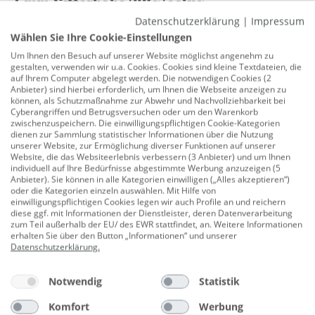
7 mm Gitterhöhe/80g/eckig
Datenschutzerklärung
|
Impressum
Produktnummer:
0689906065
Wählen Sie Ihre Cookie-Einstellungen
Ideal geeignet für fließende und stark fließende
Um Ihnen den Besuch auf unserer Website möglichst angenehm zu
gestalten, verwenden wir u.a. Cookies. Cookies sind kleine Textdateien, die
Gewässer. Die Körbe zeichnen sich durch eine sehr
auf Ihrem Computer abgelegt werden. Die notwendigen Cookies (2
hohe Stabilität aus, dadurch können sie sich beim
Anbieter) sind hierbei erforderlich, um Ihnen die Webseite anzeigen zu
können, als Schutzmaßnahme zur Abwehr und Nachvollziehbarkeit bei
Befüllen nicht verbiegen. Durch die eckige Form
Cyberangriffen und Betrugsversuchen oder um den Warenkorb
bleiben sie stets sicher auf dem Gewässergrund liegen.
zwischenzuspeichern. Die einwilligungspflichtigen Cookie-Kategorien
dienen zur Sammlung statistischer Informationen über die Nutzung
unserer Website, zur Ermöglichung diverser Funktionen auf unserer
7 mm Gitterhöhe
Website, die das Websiteerlebnis verbessern (3 Anbieter) und um Ihnen
individuell auf Ihre Bedürfnisse abgestimmte Werbung anzuzeigen (5
80 g
Anbieter). Sie können in alle Kategorien einwilligen („Alles akzeptieren“)
oder die Kategorien einzeln auswählen. Mit Hilfe von
eckig
einwilligungspflichtigen Cookies legen wir auch Profile an und reichern
diese ggf. mit Informationen der Dienstleister, deren Datenverarbeitung
Herstellerinformationen: PALADIN GmbH & Co. KG |
zum Teil außerhalb der EU/ des EWR stattfindet, an. Weitere Informationen
erhalten Sie über den Button „Informationen“ und unserer
Alte Ziegelei 24 | 51588 Nümbrecht-Elsenroth,
Datenschutzerklärung
.
DEUTSCHLAND | eMail: info@paladin.de |
Herstellernr. 3201480
Notwendig
Statistik
Komfort
Werbung