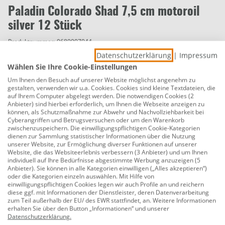
Paladin Colorado Shad 7,5 cm motoroil
silver 12 Stück
Produktnummer:
0689907044
Datenschutzerklärung
|
Impressum
Für unsere Gummifischserie wurde eine extra weiche
Wählen Sie Ihre Cookie-Einstellungen
Gummimischung verwendet. Gleichzeitig haben wir die
Um Ihnen den Besuch auf unserer Website möglichst angenehm zu
Farbgebung optimiert und ein neues
gestalten, verwenden wir u.a. Cookies. Cookies sind kleine Textdateien, die
Verpackungsdesign umgesetzt. Der Rücken von allen
auf Ihrem Computer abgelegt werden. Die notwendigen Cookies (2
Anbieter) sind hierbei erforderlich, um Ihnen die Webseite anzeigen zu
Shads ist geschlitzt, was das Einführen des Jighakens
können, als Schutzmaßnahme zur Abwehr und Nachvollziehbarkeit bei
deutlich vereinfacht. Aromatisiert mit Fish taste -
Cyberangriffen und Betrugsversuchen oder um den Warenkorb
zwischenzuspeichern. Die einwilligungspflichtigen Cookie-Kategorien
salted.
dienen zur Sammlung statistischer Informationen über die Nutzung
unserer Website, zur Ermöglichung diverser Funktionen auf unserer
Größe: 7,5 cm
Website, die das Websiteerlebnis verbessern (3 Anbieter) und um Ihnen
individuell auf Ihre Bedürfnisse abgestimmte Werbung anzuzeigen (5
Anbieter). Sie können in alle Kategorien einwilligen („Alles akzeptieren“)
motoroil silver
oder die Kategorien einzeln auswählen. Mit Hilfe von
einwilligungspflichtigen Cookies legen wir auch Profile an und reichern
glitter
diese ggf. mit Informationen der Dienstleister, deren Datenverarbeitung
zum Teil außerhalb der EU/ des EWR stattfindet, an. Weitere Informationen
aromatisiert: fish taste - salted
erhalten Sie über den Button „Informationen“ und unserer
Datenschutzerklärung
.
12 Stück