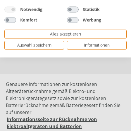
Herstellerinformationen: PALADIN GmbH & Co. KG |
Notwendig
Statistik
Alte Ziegelei 24 | 51588 Nümbrecht-Elsenroth,
Komfort
Werbung
DEUTSCHLAND | eMail: info@paladin.de |
Herstellernr. 2814018
Alles akzeptieren
Auswahl speichern
Informationen
Bewertungen
Genauere Informationen zur kostenlosen
Altgeräterücknahme gemäß Elektro- und
Elektronikgerätegesetz sowie zur kostenlosen
Batterierücknahme gemäß Batteriegesetz finden Sie
auf unserer
Informationsseite zur Rücknahme von
Elektroaltgeräten und Batterien