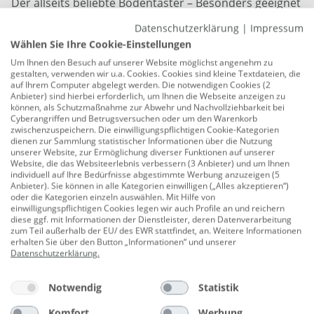
Der allseits beliebte Bodentaster – Besonders geeignet
für Gewässer mit Algenwuchs. Unsere Bodentaster
Datenschutzerklärung
|
Impressum
gewähren einen widerstandslosen Schnurabzug beim
Wählen Sie Ihre Cookie-Einstellungen
Biss. In Kombination mit auftreibender Paste oder
Um Ihnen den Besuch auf unserer Website möglichst angenehm zu
einem Libra Lure ist er eine echte Waffe am
gestalten, verwenden wir u.a. Cookies. Cookies sind kleine Textdateien, die
auf Ihrem Computer abgelegt werden. Die notwendigen Cookies (2
Forellensee. Made in Deutschland!
Anbieter) sind hierbei erforderlich, um Ihnen die Webseite anzeigen zu
können, als Schutzmaßnahme zur Abwehr und Nachvollziehbarkeit bei
Gewicht: 8 g
Cyberangriffen und Betrugsversuchen oder um den Warenkorb
zwischenzuspeichern. Die einwilligungspflichtigen Cookie-Kategorien
Farbe: schwarz
dienen zur Sammlung statistischer Informationen über die Nutzung
unserer Website, zur Ermöglichung diverser Funktionen auf unserer
Widerstandsloser Schnurabzug
Website, die das Websiteerlebnis verbessern (3 Anbieter) und um Ihnen
individuell auf Ihre Bedürfnisse abgestimmte Werbung anzuzeigen (5
Made in Germany
Anbieter). Sie können in alle Kategorien einwilligen („Alles akzeptieren“)
oder die Kategorien einzeln auswählen. Mit Hilfe von
einwilligungspflichtigen Cookies legen wir auch Profile an und reichern
Inhalt: 1 Stück
diese ggf. mit Informationen der Dienstleister, deren Datenverarbeitung
zum Teil außerhalb der EU/ des EWR stattfindet, an. Weitere Informationen
Herstellerinformationen: PALADIN GmbH & Co. KG |
erhalten Sie über den Button „Informationen“ und unserer
Alte Ziegelei 24 | 51588 Nümbrecht-Elsenroth,
Datenschutzerklärung
.
DEUTSCHLAND | eMail: info@paladin.de |
Herstellernr. 9816108
Notwendig
Statistik
Komfort
Werbung