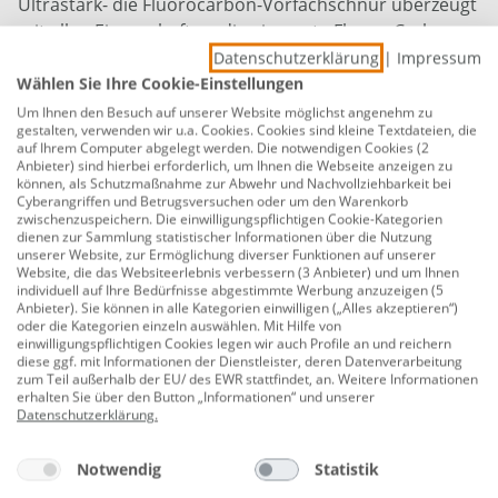
Ultrastark- die Fluorocarbon-Vorfachschnur überzeugt
mit allen Eigenschaften, die eine gute Fluoro-Carbon-
Schnur auszeichnen. Die Schnur ist im Wasser nahezu
Datenschutzerklärung
|
Impressum
Wählen Sie Ihre Cookie-Einstellungen
unsichtbar. Durch ihre Idealdehnung und eine
Nassknotensicherheit von 100% sind Sie mit diesem
Um Ihnen den Besuch auf unserer Website möglichst angenehm zu
gestalten, verwenden wir u.a. Cookies. Cookies sind kleine Textdateien, die
Produkt auf der sicheren Seite, um Ihren Fang sicher
auf Ihrem Computer abgelegt werden. Die notwendigen Cookies (2
an Land zu bringen.
Anbieter) sind hierbei erforderlich, um Ihnen die Webseite anzeigen zu
können, als Schutzmaßnahme zur Abwehr und Nachvollziehbarkeit bei
Cyberangriffen und Betrugsversuchen oder um den Warenkorb
Fluorocarbon
zwischenzuspeichern. Die einwilligungspflichtigen Cookie-Kategorien
dienen zur Sammlung statistischer Informationen über die Nutzung
ultrastark
unserer Website, zur Ermöglichung diverser Funktionen auf unserer
Website, die das Websiteerlebnis verbessern (3 Anbieter) und um Ihnen
nahezu unsichtbar
individuell auf Ihre Bedürfnisse abgestimmte Werbung anzuzeigen (5
Anbieter). Sie können in alle Kategorien einwilligen („Alles akzeptieren“)
Nassknotensicherheit
oder die Kategorien einzeln auswählen. Mit Hilfe von
einwilligungspflichtigen Cookies legen wir auch Profile an und reichern
Ideldehnung
diese ggf. mit Informationen der Dienstleister, deren Datenverarbeitung
zum Teil außerhalb der EU/ des EWR stattfindet, an. Weitere Informationen
Herstellerinformationen: PALADIN GmbH & Co. KG |
erhalten Sie über den Button „Informationen“ und unserer
Datenschutzerklärung
.
Alte Ziegelei 24 | 51588 Nümbrecht-Elsenroth,
DEUTSCHLAND | eMail: info@paladin.de |
Notwendig
Statistik
Herstellernr. 5804020