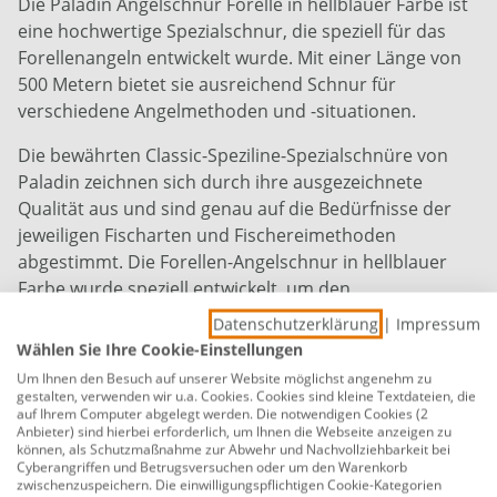
Die Paladin Angelschnur Forelle in hellblauer Farbe ist
eine hochwertige Spezialschnur, die speziell für das
Forellenangeln entwickelt wurde. Mit einer Länge von
500 Metern bietet sie ausreichend Schnur für
verschiedene Angelmethoden und -situationen.
Die bewährten Classic-Speziline-Spezialschnüre von
Paladin zeichnen sich durch ihre ausgezeichnete
Qualität aus und sind genau auf die Bedürfnisse der
jeweiligen Fischarten und Fischereimethoden
abgestimmt. Die Forellen-Angelschnur in hellblauer
Farbe wurde speziell entwickelt, um den
Anforderungen beim Forellenangeln gerecht zu
Datenschutzerklärung
|
Impressum
werden und bietet eine optimale Balance zwischen
Wählen Sie Ihre Cookie-Einstellungen
Tragkraft, Abriebfestigkeit und Knotenfestigkeit.
Um Ihnen den Besuch auf unserer Website möglichst angenehm zu
gestalten, verwenden wir u.a. Cookies. Cookies sind kleine Textdateien, die
Dank ihrer hellblauen Farbe ist die Angelschnur Forelle
auf Ihrem Computer abgelegt werden. Die notwendigen Cookies (2
Anbieter) sind hierbei erforderlich, um Ihnen die Webseite anzeigen zu
von Paladin gut sichtbar über dem Wasser, was eine
können, als Schutzmaßnahme zur Abwehr und Nachvollziehbarkeit bei
bessere Kontrolle über den Köder ermöglicht. Dies ist
Cyberangriffen und Betrugsversuchen oder um den Warenkorb
zwischenzuspeichern. Die einwilligungspflichtigen Cookie-Kategorien
besonders wichtig beim Forellenangeln, da die