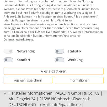
dienen zur Sammlung statistischer Informationen über die Nutzung
Sichtbarkeit der Schnur hilft, Bisse schnell zu erkennen
unserer Website, zur Ermöglichung diverser Funktionen auf unserer
Website, die das Websiteerlebnis verbessern (3 Anbieter) und um Ihnen
und darauf zu reagieren.
individuell auf Ihre Bedürfnisse abgestimmte Werbung anzuzeigen (5
Anbieter). Sie können in alle Kategorien einwilligen („Alles akzeptieren“)
Insgesamt ist die Paladin Angelschnur Forelle in
oder die Kategorien einzeln auswählen. Mit Hilfe von
einwilligungspflichtigen Cookies legen wir auch Profile an und reichern
hellblauer Farbe eine ausgezeichnete Wahl für
diese ggf. mit Informationen der Dienstleister, deren Datenverarbeitung
Forellenangler, die eine hochwertige und zuverlässige
zum Teil außerhalb der EU/ des EWR stattfindet, an. Weitere Informationen
erhalten Sie über den Button „Informationen“ und unserer
Schnur suchen, die speziell auf ihre Bedürfnisse
Datenschutzerklärung
.
zugeschnitten ist.
Notwendig
Statistik
Classic-Spezialschnur
Komfort
Werbung
für Fische bis zu 5,1 kg
Stärke: Ø 0,22 mm
Alles akzeptieren
hohe Nassknotenfestigkeit
Auswahl speichern
Informationen
Länge: 500 m
Herstellerinformationen: PALADIN GmbH & Co. KG |
Alte Ziegelei 24 | 51588 Nümbrecht-Elsenroth,
DEUTSCHLAND | eMail: info@paladin.de |