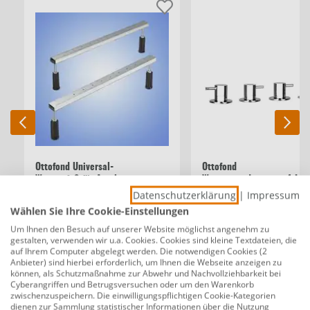
Ottofond Universal-
Ottofond
Wannenfuß für Acrylwannen
Wannenrandarmatur 4-Loc
1 Set = 2 Stück
mit Umsteller für
Datenschutzerklärung
|
Impressum
Wassereinlaufgarnitur
Wählen Sie Ihre Cookie-Einstellungen
Um Ihnen den Besuch auf unserer Website möglichst angenehm zu
35,00 €
499,00 €
gestalten, verwenden wir u.a. Cookies. Cookies sind kleine Textdateien, die
auf Ihrem Computer abgelegt werden. Die notwendigen Cookies (2
Anbieter) sind hierbei erforderlich, um Ihnen die Webseite anzeigen zu
können, als Schutzmaßnahme zur Abwehr und Nachvollziehbarkeit bei
Beschreibung
Cyberangriffen und Betrugsversuchen oder um den Warenkorb
zwischenzuspeichern. Die einwilligungspflichtigen Cookie-Kategorien
Ottofond Eckwanne Loredana 175 x 110
dienen zur Sammlung statistischer Informationen über die Nutzung