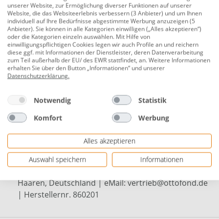
unserer Website, zur Ermöglichung diverser Funktionen auf unserer
cm, weiß, Modell A
Website, die das Websiteerlebnis verbessern (3 Anbieter) und um Ihnen
individuell auf Ihre Bedürfnisse abgestimmte Werbung anzuzeigen (5
Produktnummer:
0782040431
Anbieter). Sie können in alle Kategorien einwilligen („Alles akzeptieren“)
oder die Kategorien einzeln auswählen. Mit Hilfe von
Material: Sanitäracryl
einwilligungspflichtigen Cookies legen wir auch Profile an und reichern
diese ggf. mit Informationen der Dienstleister, deren Datenverarbeitung
Farbe: weiß
zum Teil außerhalb der EU/ des EWR stattfindet, an. Weitere Informationen
erhalten Sie über den Button „Informationen“ und unserer
Maß: 175 x 110 x 44 cm
Datenschutzerklärung
.
Fassungsvermögen: 240 L
Notwendig
Statistik
Ablaufposition: Fußablauf
Komfort
Werbung
passende Acrylschürze lieferbar
Alles akzeptieren
Modell A - rechte Ausführung
Herstellerinformationen: OTTOFOND GmbH | Graf-
Auswahl speichern
Informationen
Zeppelin-Straße 42 | 33181 Bad Wünnenberg-
Haaren, Deutschland | eMail: vertrieb@ottofond.de
| Herstellernr. 860201