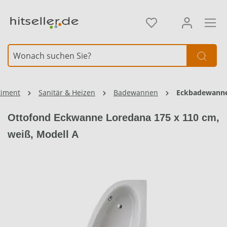
alt springen
Element überspringen
timent
Sanitär & Heizen
Badewannen
Eckbadewann
Ottofond Eckwanne Loredana 175 x 110 cm,
weiß, Modell A