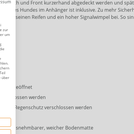
essum
en Dach und Front kurzerhand abgedeckt werden und später e
en Ihres Hundes im Anhänger ist inklusive. Zu mehr Sicher
, an seinen Reifen und ein hoher Signalwimpel bei. So sind
i
e zur
der um
g
die
e
ählen.
ichern
Teil
e über
n alle geöffnet
verschlossen werden
d- und Regenschutz verschlossen werden
iv
nd herausnehmbarer, weicher Bodenmatte