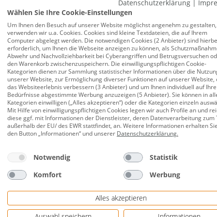
Datenschutzerklärung
|
Impr
Reißverschluss öffnen. Bei schlechtem Wetter könn
Wählen Sie Ihre Cookie-Einstellungen
werden. Einen Karabiner und eine Leine zum Anlein
Um Ihnen den Besuch auf unserer Website möglichst angenehm zu gestalten,
tragen reflektierende Elemente am Fahrrad-Anhänger
verwenden wir u.a. Cookies. Cookies sind kleine Textdateien, die auf Ihrem
zu erkennen.
Computer abgelegt werden. Die notwendigen Cookies (2 Anbieter) sind hierbe
erforderlich, um Ihnen die Webseite anzeigen zu können, als Schutzmaßnahm
Abwehr und Nachvollziehbarkeit bei Cyberangriffen und Betrugsversuchen o
für Hunde bis max. 15 kg
den Warenkorb zwischenzuspeichern. Die einwilligungspflichtigen Cookie-
Kategorien dienen zur Sammlung statistischer Informationen über die Nutzun
mit Reflektostreifen
unserer Website, zur Ermöglichung diverser Funktionen auf unserer Website, 
das Websiteerlebnis verbessern (3 Anbieter) und um Ihnen individuell auf Ihre
mit stabilem Metallrahmen, faltbar
Bedürfnisse abgestimmte Werbung anzuzeigen (5 Anbieter). Sie können in all
Kategorien einwilligen („Alles akzeptieren“) oder die Kategorien einzeln ausw
einfacher Aufbau
Mit Hilfe von einwilligungspflichtigen Cookies legen wir auch Profile an und re
diese ggf. mit Informationen der Dienstleister, deren Datenverarbeitung zum 
Maße (LxBxH): 53 x 60 x 60 cm
außerhalb der EU/ des EWR stattfindet, an. Weitere Informationen erhalten Si
den Button „Informationen“ und unserer
Datenschutzerklärung
.
Netzeinsätze an allen Seiten, Netzeinsätze könne
Netzeinsatz auf dem Dach kann mit Abdeckung 
Notwendig
Statistik
Netzeinsatz vorne kann mit durchsichtigem Win
Komfort
Werbung
Anhängerkupplung und Sicherheitswimpel inklus
Alles akzeptieren
innen mit Leine und Karabiner zum Anleinen u
Auswahl speichern
Informationen