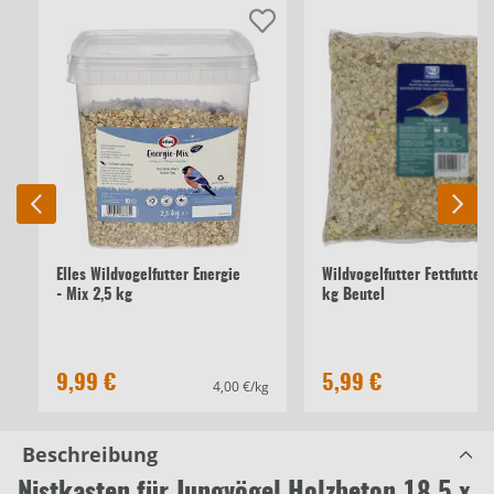
Elles Wildvogelfutter Energie
Wildvogelfutter Fettfutter 
- Mix 2,5 kg
kg Beutel
9,99 €
5,99 €
4,00 €/kg
2,
Beschreibung