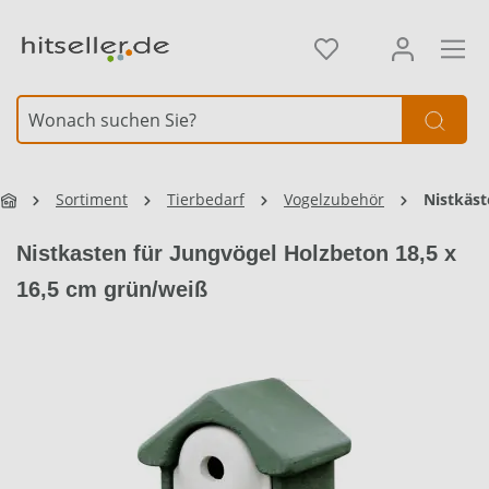
alt springen
Element überspringen
Element überspringen
Sortiment
Tierbedarf
Vogelzubehör
Nistkäst
Nistkasten für Jungvögel Holzbeton 18,5 x
16,5 cm grün/weiß