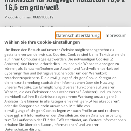
Nistkasten für Jungvögel Holzbeton 18,5 x
16,5 cm grün/weiß
Produktnummer:
0689100819
in Holzbetonen Nistkästen treten weniger starke
Temperaturschwankungen auf als in einem
Datenschutzerklärung
|
Impressum
herkömmlichen Modell. Das ist gerade in der
Wählen Sie Ihre Cookie-Einstellungen
Brutsaison sehr wichtig, sichert es doch den
Um Ihnen den Besuch auf unserer Website möglichst angenehm zu
gestalten, verwenden wir u.a. Cookies. Cookies sind kleine Textdateien, die
Jungvögeln bessere Überlebenschancen. Das Material
auf Ihrem Computer abgelegt werden. Die notwendigen Cookies (2
atmet sodass sich weniger Kondensat bildet. Es bietet
Anbieter) sind hierbei erforderlich, um Ihnen die Webseite anzeigen zu
können, als Schutzmaßnahme zur Abwehr und Nachvollziehbarkeit bei
auch zusätzlichen Schutz vor Raubtieren.
Cyberangriffen und Betrugsversuchen oder um den Warenkorb
zwischenzuspeichern. Die einwilligungspflichtigen Cookie-Kategorien
Maße: 16,5 x 18,5 x 25 cm
dienen zur Sammlung statistischer Informationen über die Nutzung
unserer Website, zur Ermöglichung diverser Funktionen auf unserer
FSC®-zertifiziert - FSC® N001595
Website, die das Websiteerlebnis verbessern (3 Anbieter) und um Ihnen
individuell auf Ihre Bedürfnisse abgestimmte Werbung anzuzeigen (5
Isolierendes und atmungsaktives Material
Anbieter). Sie können in alle Kategorien einwilligen („Alles akzeptieren“)
oder die Kategorien einzeln auswählen. Mit Hilfe von
einwilligungspflichtigen Cookies legen wir auch Profile an und reichern
Einflugloch Ø 28 mm
diese ggf. mit Informationen der Dienstleister, deren Datenverarbeitung
zum Teil außerhalb der EU/ des EWR stattfindet, an. Weitere Informationen
Herstellerinformationen: CJ Wildbird Foods Europe
erhalten Sie über den Button „Informationen“ und unserer
BV | Energieweg 16 | 5804 CM Venray,
Datenschutzerklärung
.