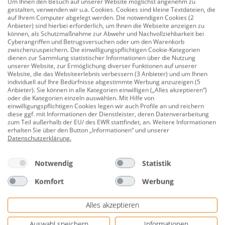
Um Ihnen den Besuch auf unserer Website möglichst angenehm zu
Querschnitt: 65 mm
gestalten, verwenden wir u.a. Cookies. Cookies sind kleine Textdateien, die
auf Ihrem Computer abgelegt werden. Die notwendigen Cookies (2
Felgen: Ø 15 Zoll
Anbieter) sind hierbei erforderlich, um Ihnen die Webseite anzeigen zu
können, als Schutzmaßnahme zur Abwehr und Nachvollziehbarkeit bei
Last je Reifen: 615 kg
Cyberangriffen und Betrugsversuchen oder um den Warenkorb
zwischenzuspeichern. Die einwilligungspflichtigen Cookie-Kategorien
Höchstgeschwindigkeit: 190 km/h
dienen zur Sammlung statistischer Informationen über die Nutzung
unserer Website, zur Ermöglichung diverser Funktionen auf unserer
Lieferung erfolgt ohne Felge(n) !
Website, die das Websiteerlebnis verbessern (3 Anbieter) und um Ihnen
individuell auf Ihre Bedürfnisse abgestimmte Werbung anzuzeigen (5
Herstellerinformationen: Nexen Tire Europe s.r.o. |
Anbieter). Sie können in alle Kategorien einwilligen („Alles akzeptieren“)
oder die Kategorien einzeln auswählen. Mit Hilfe von
Lise-Meitner-Straße 1 | 65779 Kelkheim,
einwilligungspflichtigen Cookies legen wir auch Profile an und reichern
DEUTSCHLAND | eMail:
diese ggf. mit Informationen der Dienstleister, deren Datenverarbeitung
zum Teil außerhalb der EU/ des EWR stattfindet, an. Weitere Informationen
marketing.net@nexentire.com | Herstellernr.
erhalten Sie über den Button „Informationen“ und unserer
16542NX
Datenschutzerklärung
.
EU-Vorgaben für Energieeffizienzklasse
Notwendig
Statistik
Handelsname: Nexentire
Komfort
Werbung
Reifentypenkennung (Art.-Nummer): 16542
Alles akzeptieren
Reifengröße und Tragfähigkeitskennzahl: 195/65R15
91 T
Auswahl speichern
Informationen