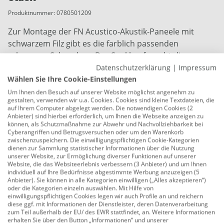
Produktnummer:
0780501209
Zur Montage der FN Acustico-Akustik-Paneele mit
schwarzem Filz gibt es die farblich passenden
schwarzen Schrauben. Der Senkkopf macht die
Schrauben im Filz nahezu unsichtbar.
Datenschutzerklärung
|
Impressum
Wählen Sie Ihre Cookie-Einstellungen
Anwendung: Zubehör für Akustikpaneele
Um Ihnen den Besuch auf unserer Website möglichst angenehm zu
gestalten, verwenden wir u.a. Cookies. Cookies sind kleine Textdateien, die
Montageart: Schrauben
auf Ihrem Computer abgelegt werden. Die notwendigen Cookies (2
Anbieter) sind hierbei erforderlich, um Ihnen die Webseite anzeigen zu
Maße: 4,5 x 0,30 cm
können, als Schutzmaßnahme zur Abwehr und Nachvollziehbarkeit bei
Cyberangriffen und Betrugsversuchen oder um den Warenkorb
Stärke: 4,2 mm
zwischenzuspeichern. Die einwilligungspflichtigen Cookie-Kategorien
dienen zur Sammlung statistischer Informationen über die Nutzung
Trägermaterial: Stahl
unserer Website, zur Ermöglichung diverser Funktionen auf unserer
Website, die das Websiteerlebnis verbessern (3 Anbieter) und um Ihnen
Oberflächenmaterial: Pulverbeschichtung
individuell auf Ihre Bedürfnisse abgestimmte Werbung anzuzeigen (5
Anbieter). Sie können in alle Kategorien einwilligen („Alles akzeptieren“)
oder die Kategorien einzeln auswählen. Mit Hilfe von
Oberflächenbehandlung: verzinkt
einwilligungspflichtigen Cookies legen wir auch Profile an und reichern
diese ggf. mit Informationen der Dienstleister, deren Datenverarbeitung
Design: schwarz
zum Teil außerhalb der EU/ des EWR stattfindet, an. Weitere Informationen
erhalten Sie über den Button „Informationen“ und unserer
Farbe: schwarz