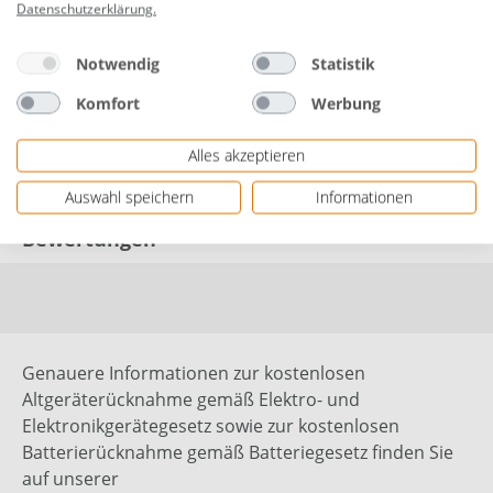
Datenschutzerklärung
.
Paketinhalt: 50 Stück
Notwendig
Statistik
Gewicht: 100 g
Komfort
Werbung
Herstellerinformationen: Neuhofer Holz GmbH |
Haslau 56 | 4893 Zell am Moos, OESTERREICH |
Alles akzeptieren
eMail: office@fnprofile.com | Herstellernr. 716833
Auswahl speichern
Informationen
Bewertungen
Genauere Informationen zur kostenlosen
Altgeräterücknahme gemäß Elektro- und
Elektronikgerätegesetz sowie zur kostenlosen
Batterierücknahme gemäß Batteriegesetz finden Sie
auf unserer