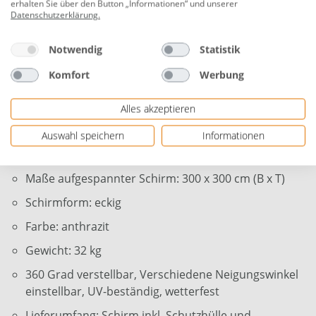
UV-Schutz bis +80
erhalten Sie über den Button „Informationen“ und unserer
Datenschutzerklärung
.
Aufspannung mit Griffteil
Schirmhöhe: 300 cm
Notwendig
Statistik
Material Sonnenschirmbespannung: 100% Polyester
Komfort
Werbung
(160 g/m²)
Alles akzeptieren
Schirmmast: Aluminium pulverbeschichtet,
anthrazit
Auswahl speichern
Informationen
Maße Schirmmast: Ø 4,8 cm
Maße aufgespannter Schirm: 300 x 300 cm (B x T)
Schirmform: eckig
Farbe: anthrazit
Gewicht: 32 kg
360 Grad verstellbar, Verschiedene Neigungswinkel
einstellbar, UV-beständig, wetterfest
Lieferumfang: Schirm inkl. Schutzhülle und