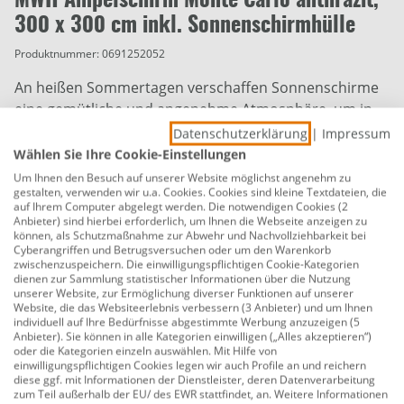
MWH Ampelschirm Monte Carlo anthrazit,
300 x 300 cm inkl. Sonnenschirmhülle
Produktnummer:
0691252052
An heißen Sommertagen verschaffen Sonnenschirme
eine gemütliche und angenehme Atmosphäre, um in
schöner Gartenkulisse, auf dem Balkon oder im Garten
Datenschutzerklärung
|
Impressum
die warmen Temperaturen zu genießen. Zudem bieten
Wählen Sie Ihre Cookie-Einstellungen
Sonnenschirme insbesondere bei längeren
Um Ihnen den Besuch auf unserer Website möglichst angenehm zu
gestalten, verwenden wir u.a. Cookies. Cookies sind kleine Textdateien, die
Aufenthalten im Freien einen umfassenden
auf Ihrem Computer abgelegt werden. Die notwendigen Cookies (2
Sonnenschutz, damit Sie dem schädlichen Einfluss der
Anbieter) sind hierbei erforderlich, um Ihnen die Webseite anzeigen zu
können, als Schutzmaßnahme zur Abwehr und Nachvollziehbarkeit bei
Sonneneinstrahlung nicht schutzlos ausgesetzt sind.
Cyberangriffen und Betrugsversuchen oder um den Warenkorb
Der Ampelschirm ist leicht zu öffnen und durch die
zwischenzuspeichern. Die einwilligungspflichtigen Cookie-Kategorien
dienen zur Sammlung statistischer Informationen über die Nutzung
Alustreben sehr stabil. Der Schirm ist überall
unserer Website, zur Ermöglichung diverser Funktionen auf unserer
einsetzbar da der Schirm selbst um 360° schwenkbar
Website, die das Websiteerlebnis verbessern (3 Anbieter) und um Ihnen
individuell auf Ihre Bedürfnisse abgestimmte Werbung anzuzeigen (5
ist und in verschiedene Neigungswinkel einstellbar ist.
Anbieter). Sie können in alle Kategorien einwilligen („Alles akzeptieren“)
Im Lieferumfang sind Plattenständer (ohne Platten)
oder die Kategorien einzeln auswählen. Mit Hilfe von
einwilligungspflichtigen Cookies legen wir auch Profile an und reichern
und die Schutzhülle enthalten.
diese ggf. mit Informationen der Dienstleister, deren Datenverarbeitung
zum Teil außerhalb der EU/ des EWR stattfindet, an. Weitere Informationen